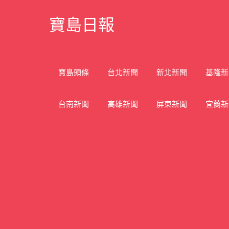
Skip
寶島日報
to
content
寶
島
新
寶島頭條
台北新聞
新北新聞
基隆新
聞
網
台南新聞
高雄新聞
屏東新聞
宜蘭新