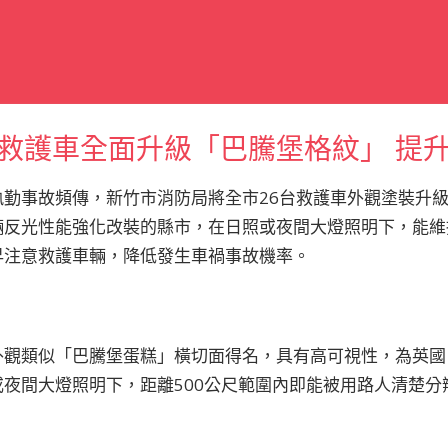
救護車全面升級「巴騰堡格紋」 提
執勤事故頻傳，新竹市消防局將全市26台救護車外觀塗裝升
反光性能強化改裝的縣市，在日照或夜間大燈照明下，能維持
早注意救護車輛，降低發生車禍事故機率。
外觀類似「巴騰堡蛋糕」橫切面得名，具有高可視性，為英國
夜間大燈照明下，距離500公尺範圍內即能被用路人清楚分