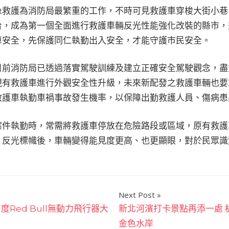
急救護為消防局最繁重的工作，不時可見救護車穿梭大街小巷
台，成為第一個全面進行救護車輛反光性能強化改裝的縣市，
車安全，先保護同仁執勤出入安全，才能守護市民安全。
目前消防局已透過落實駕駛訓練及建立正確安全駕駛觀念，盡
現有救護車進行外觀安全性升級，未來新配發之救護車輛也要
救護車執勤車禍事故發生機率，以保障出勤救護人員、傷病患
案件執勤時，常需將救護車停放在危險路段或區域，原有救護
」反光標幟後，車輛變得能見度更高、也更顯眼，對於民眾識
Next Post
Red Bull無動力飛行器大
新北河濱打卡景點再添一處 
金色水岸