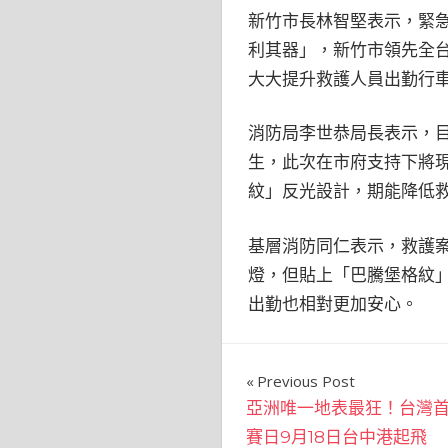
新竹市長林智堅表示，緊
利其器」，新竹市領先全
大大提升救護人員出勤行
消防局李世恭局長表示，
生，此次在市府支持下將
紋」反光設計，期能降低
基層消防同仁表示，救護
燈，但貼上「巴騰堡格紋
出勤也相對更加安心。
文
Previous Post
亞洲唯一地表最狂！台灣首度
章
賽日9月18日台中港起飛