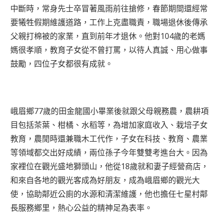
中斷時，常身先士卒冒著風雨前往搶修，春節期間還經常
要犧牲假期維護道路，工作上克盡職責，職場退休後傳承
父親打棉被的家業，直到前年才退休。他對104歲的老媽
媽很孝順，教育子女從不曾打罵，以待人真誠、用心做事
鼓勵，四位子女都很有成就。
峨眉鄉77歲的田金龍國小畢業後就跟父母親務農，農耕項
目包括茶葉、柑橘、水稻等，為增加家庭收入、栽培子女
教育，農閒時還兼職木工代作，子女在科技、教育、農業
等領域都交出好成績，兩位孫子今年雙雙考進台大。因為
家裡位在觀光盛地獅頭山，他從18歲就和妻子經營商店，
和來自各地的觀光客成為好朋友，成為峨眉鄉的觀光大
使，協助鄰近公廁的水源和清潔維護，他也擔任七星村鄰
長服務鄉里，熱心公益的精神足為表率。