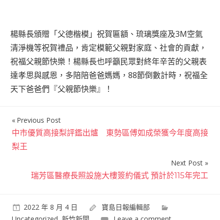
楊縣長頒贈「父德楷模」祝賀匾額、琉璃獎座及3M空氣
清淨機等祝賀禮品，肯定模範父親對家庭、社會的貢獻，
祝福父親節快樂！楊縣長也呼籲民眾對終年辛苦的父親表
達孝思與感恩，多陪陪爸爸媽媽，88節倒數計時，祝福全
天下爸爸們『父親節快樂』！
Previous Post
文
中市優質高接梨評鑑出爐 東勢區傅如成榮獲今年度高接
章
梨王
導
Next Post
覽
瑞芳區醫療長照設施大樓簽約儀式 預計於115年完工
2022 年 8 月 4 日
寶島日報編輯部
Uncategorized
,
新竹新聞
Leave a comment