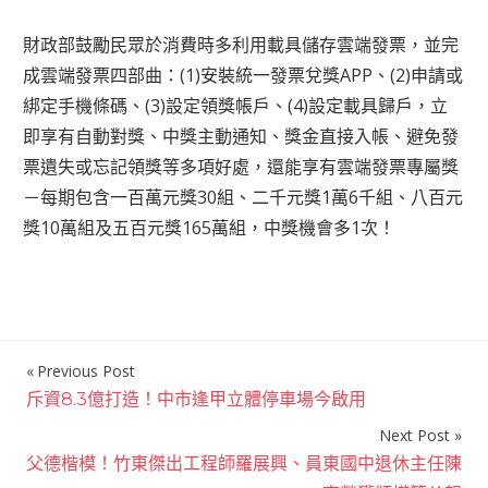
財政部鼓勵民眾於消費時多利用載具儲存雲端發票，並完
成雲端發票四部曲：(1)安裝統一發票兌獎APP、(2)申請或
綁定手機條碼、(3)設定領獎帳戶、(4)設定載具歸戶，立
即享有自動對獎、中獎主動通知、獎金直接入帳、避免發
票遺失或忘記領獎等多項好處，還能享有雲端發票專屬獎
－每期包含一百萬元獎30組、二千元獎1萬6千組、八百元
獎10萬組及五百元獎165萬組，中獎機會多1次！
Previous Post
文
斥資8.3億打造！中市逢甲立體停車場今啟用
章
Next Post
導
父德楷模！竹東傑出工程師羅展興、員東國中退休主任陳