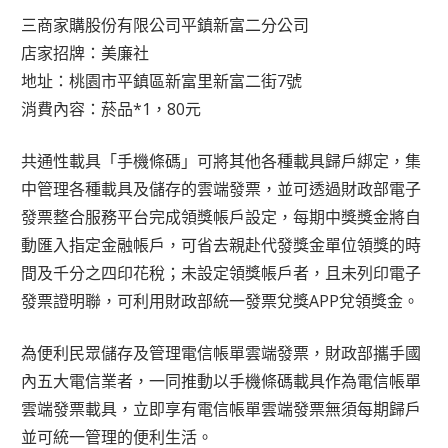
三商家購股份有限公司平鎮新富二分公司
店家招牌：美廉社
地址：桃園市平鎮區新富里新富二街7號
消費內容：菸品*1，80元
共通性載具「手機條碼」可將其他各種載具歸戶綁定，集
中管理各種載具及儲存的雲端發票，並可透過財政部電子
發票整合服務平台完成領獎帳戶設定，每期中獎獎金將自
動匯入指定金融帳戶，可省去親赴代發獎金單位領獎的時
間及千分之四印花稅；未設定領獎帳戶者，且未列印電子
發票證明聯，可利用財政部統一發票兌獎APP兌領獎金。
為便利民眾儲存及管理電信帳單雲端發票，財政部攜手國
內五大電信業者，一同推動以手機條碼載具作為電信帳單
雲端發票載具，立即享有電信帳單雲端發票無須每期歸戶
並可統一管理的便利生活。