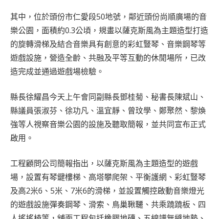
其中，位於頭份市仁愛段50地號，鄰近頭份尚順廣場的音
樂公園，面積約0.3公頃，規畫以薩克斯風為主題造型打造
的旋轉滑梯及結合音樂具有創意的彩虹豎琴、音樂鋼琴等
遊戲設施，營造全齡、共融及平等互動的休閒場所，已改
造完成並通過遊戲場檢驗。
縣長徐耀昌今天上午會同副縣長鄧桂菊、秘書長陳斌山、
縣議員張淑芬、徐功凡、溫宜靜、曾玟學、鄭聚然、黎煥
強等人視察音樂公園的設施及聽取簡報，並共同宣布正式
啟用。
工程顧問公司簡報指出，以薩克斯風為主題造型的遊戲
場，設置有琴鍵樓梯、高塔攀爬架、平衡護網、彩虹豎琴
及高2米6、5米、7米6的滑梯，並設置觸控啟動音樂燈光
的遊戲設施彈奏鋼琴、滑索、鳥巢鞦韆、共乘蹺蹺板、四
人搖搖椅等，舖面工程包括橡膠地磚、五線譜無縫地墊、