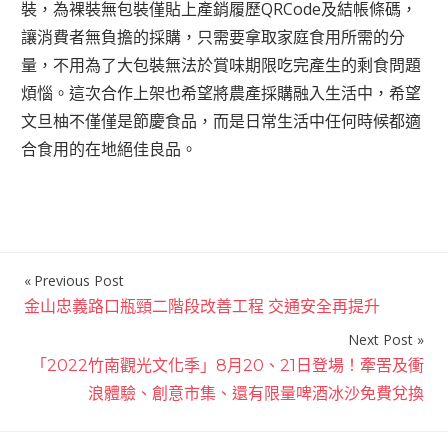
裝，為裸裝無包裝僅貼上產銷履歷QRCode及結帳條碼，
讓消費者無負擔的採購，只需要拿取家庭食用所需的分
量，不用為了大包裝無法於賞味期限吃完產生的剩食問題
煩惱。這次合作上架也希望將農產採購融入生活中，希望
文旦柚不僅僅是節慶食品，而是日常生活中任何時候都適
合食用的在地絕佳良品。
Previous Post
文
金山忠義路口瓶頸二階段改善工程 交通安全再提升
章
Next Post
導
「2022竹南觀光文化季」8月20、21日登場！牽罟及衝
覽
浪體驗、創意市集、還有限量啤酒冰沙免費兌換