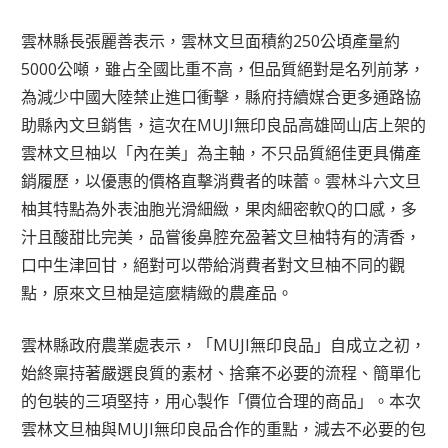
雲林縣長張麗善表示，雲林文旦面積約250公頃產量約
5000公噸，雖占全國比重不高，但品質絕對是名列前茅，
為減少中國大陸禁止進口衝擊，縣府持續媒合更多通路協
助縣內文旦銷售，這次在MUJI無印良品高雄岡山店上架的
雲林文旦柚以「內在美」為主軸，不只品質絕佳更具備產
銷履歷，以優惠的價格直擊消費者的味蕾。雲林斗六文旦
柚其特點為外表油胞光滑細緻，果肉細密軟Q的口感，多
汁且酸甜比完美，品嘗後鼻腔充盈著文旦柚特有的清香，
口中生津回甘，絕對可以帶給消費者對文旦柚不同的觀
點，原來文旦柚是這麼精緻的農產品。
雲林縣政府農業處表示，「MUJI無印良品」自成立之初，
始終稟持著嚴選良質的素材、捨棄不必要的流程、簡單化
的包裝的三項堅持，用心製作「價位合理的商品」。本次
雲林文旦柚與MUJI無印良品合作的重點，減去不必要的包