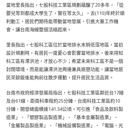
當地里長指出，七股科技工業區規劃蘊釀了20多年，「從
嬰兒等到都成大學生了，實在等太久」，去(110)年終於順
利動工，居民們期待能帶動當地發展，引進大量工作機
會，讓台南海線整個活絡起來。
里長指出，七股科工區位於當地排水末梢低窪地區，當初
設計規劃時，有居民一度憂心會影響當地排水，後來得知
科工區有滯洪池，才放心不少；希望未來科工區不是一個
封閉環境，而是能讓滯洪池周邊兼具遊憩功能，讓當地居
民茶餘飯後能夠前往散步運動，提升居民生活品質。
台南市政府經濟發展局指出，七股科技工業區鄰近台17線
及台61線，距南科車程約25分鐘、台南科技工業區約10
分鐘，開發總面積達141.34公頃。可引進「食品及飲料製
造業」、「塑膠製品製造業」、「基本金屬製造業」、
「金屬製品製造業」、「機械設備製造業」、「電腦、光