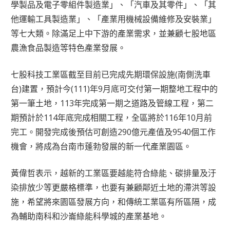
學製品及電子零組件製造業」、「汽車及其零件」、「其
他運輸工具製造業」、「產業用機械設備維修及安裝業」
等七大類。除滿足上中下游的產業需求，並兼顧七股地區
農漁食品製造等特色產業發展。
七股科技工業區截至目前已完成先期環保設施(南側洗車
台)建置，預計今(111)年9月底可交付第一期整地工程中的
第一筆土地，113年完成第一期之道路及管線工程，第二
期預計於114年底完成相關工程，全區將於116年10月前
完工。開發完成後預估可創造290億元產值及9540個工作
機會，將成為台南市蓬勃發展的新一代產業園區。
黃偉哲表示，越新的工業區要越能符合綠能、碳排量及汙
染排放少等更嚴格標準，也要有兼顧鄰近土地的滯洪等設
施，希望將來園區發展方向，和傳統工業區有所區隔，成
為輔助南科和沙崙綠能科學城的產業基地。