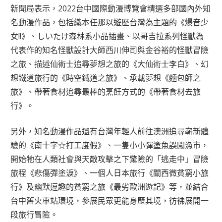
新聞局表示，2022台中國際動漫博覽會精選多部國內外知
名動漫作品，包括織本任那以遊歷台灣為主題的《爆音少
女!!》、しいたけ森林系小品插畫、以哥吉拉系列怪獸為
代表作的知名怪獸設計大師西川伸司與金谷裕的怪獸冒險
之旅、描述仙術士追尋夢想之旅的《大仙術士李白》、幻
想鐵道旅行的《時空鐵道之旅》、承載夢想《麵包師之
旅》、帶著食材追尋最棒的烹飪方式的《帶著食材去旅
行》。
另外，知名動漫作品還有台灣年輕人前往澳洲追尋嶄新體
驗的《南十字☆打工度假》、一隻小小彈塗魚誤闖漁市，
開始牠在人類社會與天敵攻擊之下驚險的「逃走中」冒險
旅程《悲傷彈塗淚》、一個人日本旅行《關西微貧窮小旅
行》及幽默逗趣的貧窮之旅《最劣歐洲遊記》等，並結合
台中舊火車站環境，參展民眾更能身歷其境，彷彿展開一
段旅行冒險。