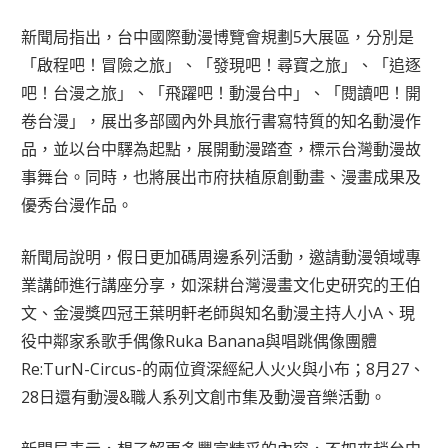
新聞局指出，台中國際動漫博覽會規劃5大展區，分別是
「啟程吧！冒險之旅」、「發現吧！尋寶之旅」、「追逐
吧！台漫之旅」、「飛躍吧！動漫台中」、「閱讀吧！開
卷台漫」，展出多部國內外具旅行書寫特質的知名動漫作
品，並以台中驛為起點，展開動漫踏查，標示台灣動漫故
事舞台。同時，也將展出市府扶植原創動畫、漫畫成果及
優秀台漫作品。
新聞局說明，假日更加碼周邊系列活動，邀請動漫領域專
業講師進行講座分享，如深耕台灣漫畫文化史研究的王伯
文、金漫獎四冠王葉明軒老師與知名動漫主持人小A、現
役中鄰家系歌手偶像Ruka Banana與唱跳偶像團體
Re:TurN-Circus-的兩位資深經紀人火火與小布；8月27、
28日還有動漫&職人系列文創市集及動漫音樂活動。