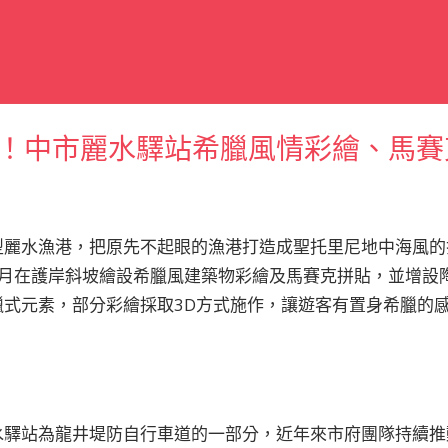
！中市麗水驛站希臘風情彩繪、馬賽
型麗水漁港，把原先不起眼的漁港打造成聖托里尼地中海風的
8月在護岸斜坡繪設希臘風建築物彩繪及馬賽克拼貼，並增設
臘式元素，部分彩繪採取3D方式施作，讓遊客有置身希臘的
水驛站為龍井堤防自行車道的一部分，近年來市府團隊持續推