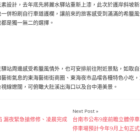
元素設計，去年底先將麗水驛站重新上漆，此次於護岸斜坡新
也一併粉刷自行車道護欄，讓前來的旅客感受到滿滿的希臘風
處都是獨一無二的選擇。
在驛站周邊感受希臘風情外，也可安排前往附近景點，如取自
和藝術氣息的東海藝術街商圈、東海夜市品嚐各種特色小吃，
台視線遼闊，可俯瞰大肚溪出海口以及台中港美景。
Next Post
陷 漏夜緊急搶修修、凌晨完成
台南市公布9座前瞻立體停車
停車場預計今年9月上旬正式