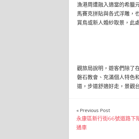
漁港周遭融入適當的希臘
馬賽克拼貼與各式浮雕，
賞鳥或新人婚紗取景，此
觀旅局說明，遊客們除了
磐石教會、充滿個人特色
道，步道舒適好走，景觀
文
Previous Post
永康區新行街66號道路下
章
通車
導