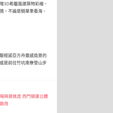
增3D希臘風建築物彩繪、
情，不論是騎單車看海、
聖經諾亞方舟靈感造景的
或是前往竹坑南竂登山步
場興建進度 西門健康立體
啟用