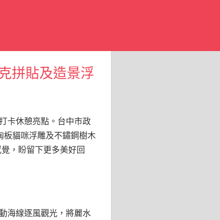
克拼貼及造景浮
打卡休憩亮點。台中市政
陶板貓咪浮雕及不鏽鋼樹木
感覺，盼留下更多美好回
動海線逐風觀光，將麗水