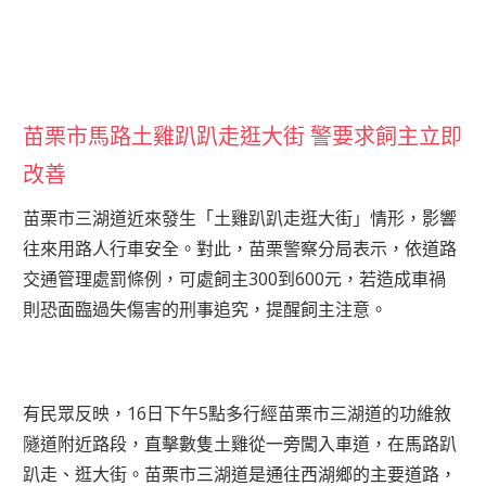
苗栗市馬路土雞趴趴走逛大街 警要求飼主立即
改善
苗栗市三湖道近來發生「土雞趴趴走逛大街」情形，影響
往來用路人行車安全。對此，苗栗警察分局表示，依道路
交通管理處罰條例，可處飼主300到600元，若造成車禍
則恐面臨過失傷害的刑事追究，提醒飼主注意。
有民眾反映，16日下午5點多行經苗栗市三湖道的功維敘
隧道附近路段，直擊數隻土雞從一旁闖入車道，在馬路趴
趴走、逛大街。苗栗市三湖道是通往西湖鄉的主要道路，