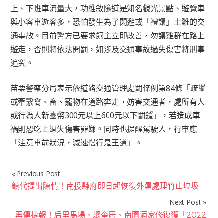
上、下班車流量大，功維敘隧道是知名觀光景點、遊覽車
與小客車遊客多，恐怕發生為了閃避或「禮讓」土雞的交
通事故。目前警方已要求飼主立即改善，勿讓雞群在路上
遊走，否則將依法開罰，如涉及交通事故過失傷害將刑事
追究。
苗栗警察分局表示依道路交通管理處罰條例第84條「疏縱
或牽繫禽、畜、寵物在道路奔走，妨害交通者，處所有人
或行為人新臺幣300元以上600元以下罰鍰」，若造成車
禍則恐吃上過失傷害罪嫌。同時也提醒駕駛人，行車應
「注意車前狀況，減速慢行是王道」。
Previous Post
文
鎮代提出陳情！南投縣府即日起恢復外運處理竹山垃圾
章
Next Post
導
再傳捷報！后里馬場、聚奎居、南園酒家修復獲「2022