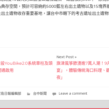
存空間，預計可容納約5000籃左右出土遺物以及15塊界牆(
址出土遺物收存重要基地，讓台中市轄下的考古遺址出土遺物
Next Post
ouBike2.0系統車柱及頭
旗津風箏節湧進7萬人潮！9
開通啟用
宴」，體驗傳統海口料理、
夜」
寶島日報編輯部
台中新聞
Leave a comment