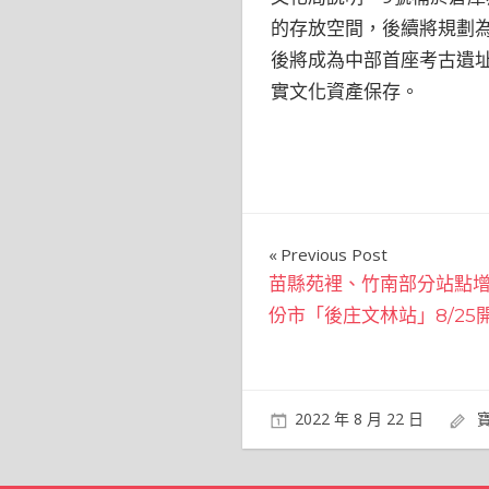
的存放空間，後續將規劃為典
後將成為中部首座考古遺
實文化資產保存。
文
Previous Post
苗縣苑裡、竹南部分站點增設Y
章
份市「後庄文林站」8/25
導
覽
2022 年 8 月 22 日