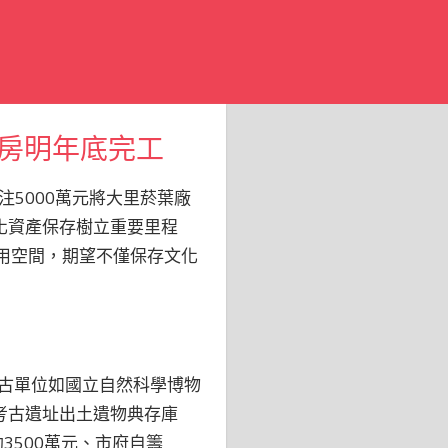
房明年底完工
5000萬元將大里菸葉廠
化資產保存樹立重要里程
利用空間，期望不僅保存文化
考古單位如國立自然科學博物
考古遺址出土遺物典存庫
3500萬元、市府自籌