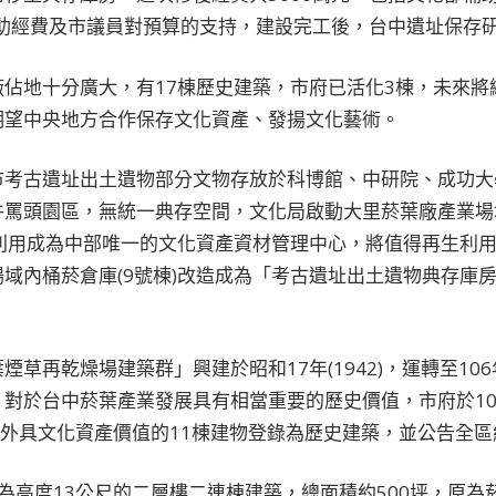
補助經費及市議員對預算的支持，建設完工後，台中遺址保存
佔地十分廣大，有17棟歷史建築，市府已活化3棟，未來將
期望中央地方合作保存文化資產、發揚文化藝術。
市考古遺址出土遺物部分文物存放於科博館、中研院、成功大
牛罵頭園區，無統一典存空間，文化局啟動大里菸葉廠產業場
再利用成為中部唯一的文化資產資材管理中心，將值得再生利
域內桶菸倉庫(9號棟)改造成為「考古遺址出土遺物典存庫
草再乾燥場建築群」興建於昭和17年(1942)，運轉至10
對於台中菸葉產業發展具有相當重要的歷史價值，市府於10
另外具文化資產價值的11棟建物登錄為歷史建築，並公告全區
為高度13公尺的二層樓二連棟建築，總面積約500坪，原為