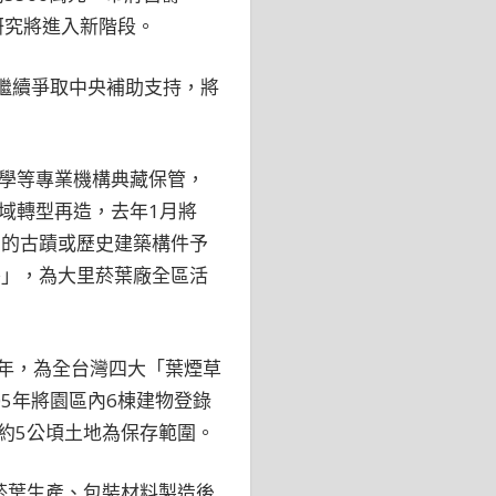
研究將進入新階段。
繼續爭取中央補助支持，將
學等專業機構典藏保管，
域轉型再造，去年1月將
用的古蹟或歷史建築構件予
房」，為大里菸葉廠全區活
6年，為全台灣四大「葉煙草
5年將園區內6棟建物登錄
約5公頃土地為保存範圍。
菸葉生產、包裝材料製造後