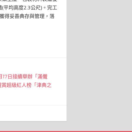
平均高度2.3公尺)。完工
獲得妥善典存與管理，落
月17日接續舉辦「滿儎
觀賞超級紅人榜「津典之