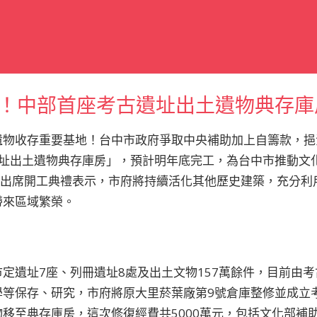
！中部首座考古遺址出土遺物典存庫
物收存重要基地！台中市政府爭取中央補助加上自籌款，挹注
遺址出土遺物典存庫房」，預計明年底完工，為台中市推動文
)日出席開工典禮表示，市府將持續活化其他歷史建築，充分
帶來區域繁榮。
定遺址7座、列冊遺址8處及出土文物157萬餘件，目前由
學等保存、研究，市府將原大里菸葉廠第9號倉庫整修並成立
移至典存庫房，這次修復經費共5000萬元，包括文化部補助