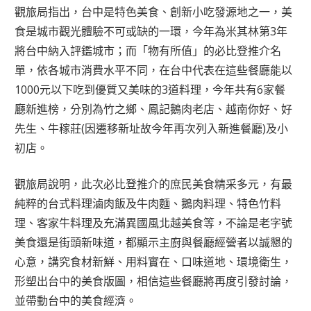
觀旅局指出，台中是特色美食、創新小吃發源地之一，美
食是城市觀光體驗不可或缺的一環，今年為米其林第3年
將台中納入評鑑城市；而「物有所值」的必比登推介名
單，依各城市消費水平不同，在台中代表在這些餐廳能以
1000元以下吃到優質又美味的3道料理，今年共有6家餐
廳新進榜，分別為竹之鄉、鳳記鵝肉老店、越南你好、好
先生、牛稼莊(因遷移新址故今年再次列入新進餐廳)及小
初店。
觀旅局說明，此次必比登推介的庶民美食精采多元，有最
純粹的台式料理滷肉飯及牛肉麵、鵝肉料理、特色竹料
理、客家牛料理及充滿異國風北越美食等，不論是老字號
美食還是街頭新味道，都顯示主廚與餐廳經營者以誠懇的
心意，講究食材新鮮、用料實在、口味道地、環境衛生，
形塑出台中的美食版圖，相信這些餐廳將再度引發討論，
並帶動台中的美食經濟。