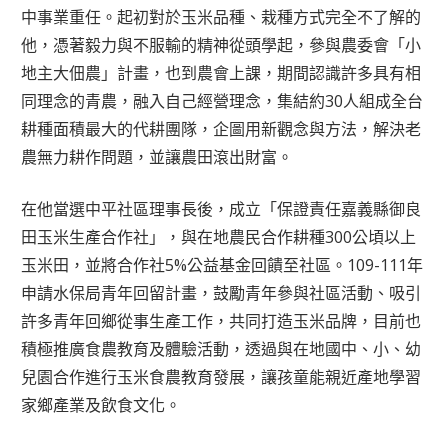
中事業重任。起初對於玉米品種、栽種方式完全不了解的
他，憑著毅力與不服輸的精神從頭學起，參與農委會「小
地主大佃農」計畫，也到農會上課，期間認識許多具有相
同理念的青農，融入自己經營理念，集結約30人組成全台
耕種面積最大的代耕團隊，企圖用新觀念與方法，解決老
農無力耕作問題，並讓農田滾出財富。
在他當選中平社區理事長後，成立「保證責任嘉義縣御良
田玉米生產合作社」，與在地農民合作耕種300公頃以上
玉米田，並將合作社5%公益基金回饋至社區。109-111年
申請水保局青年回留計畫，鼓勵青年參與社區活動、吸引
許多青年回鄉從事生產工作，共同打造玉米品牌，目前也
積極推廣食農教育及體驗活動，透過與在地國中、小、幼
兒園合作進行玉米食農教育發展，讓孩童能親近產地學習
家鄉產業及飲食文化。