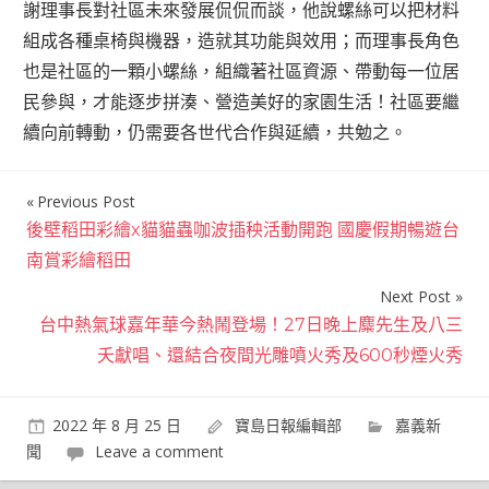
謝理事長對社區未來發展侃侃而談，他說螺絲可以把材料
組成各種桌椅與機器，造就其功能與效用；而理事長角色
也是社區的一顆小螺絲，組織著社區資源、帶動每一位居
民參與，才能逐步拼湊、營造美好的家園生活！社區要繼
續向前轉動，仍需要各世代合作與延續，共勉之。
Previous Post
文
後壁稻田彩繪x貓貓蟲咖波插秧活動開跑 國慶假期暢遊台
章
南賞彩繪稻田
導
Next Post
覽
台中熱氣球嘉年華今熱鬧登場！27日晚上麋先生及八三
夭獻唱、還結合夜間光雕噴火秀及600秒煙火秀
2022 年 8 月 25 日
寶島日報編輯部
嘉義新
聞
Leave a comment