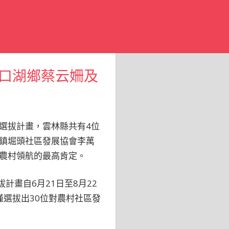
口湖鄉蔡云姍及
選拔計畫，雲林縣共有4位
鎮堀頭社區發展協會李萬
農村領航的最高肯定。
畫自6月21日至8月22
僅選拔出30位對農村社區發