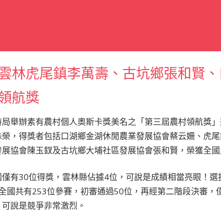
雲林虎尾鎮李萬壽、古坑鄉張和賢、
領航獎
持局舉辦素有農村個人奧斯卡獎美名之「第三屆農村領航獎」
殊榮，得獎者包括口湖鄉金湖休閒農業發展協會蔡云姍、虎尾
發展協會陳玉釵及古坑鄉大埔社區發展協會張和賢，榮獲全國
僅有30位得獎，雲林縣佔據4位，可說是成績相當亮眼！選拔計
全國共有253位參賽，初審通過50位，再經第二階段決審，
，可說是競爭非常激烈。