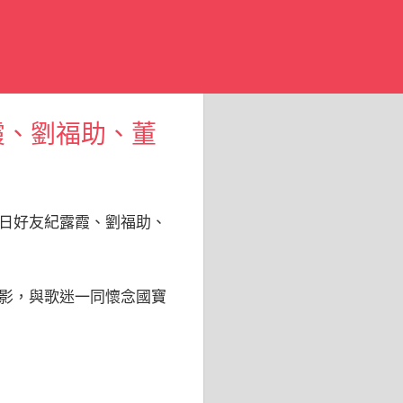
霞、劉福助、董
日好友紀露霞、劉福助、
影，與歌迷一同懷念國寶