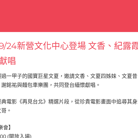
9/24新營文化中心登場 文香、紀露
獻唱
超過一甲子的國寶巨星文夏，邀請文香、文夏四姊妹、文夏昔
、謝銘祐與麵包車樂團，共同登台緬懷獻唱。
經典電影《再見台北》精選片段，從珍貴電影畫面中追尋其身
文哥。
樂會】
00 (開放入場)