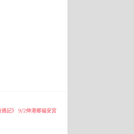
遇記》 9/2伸港鄉福安宮