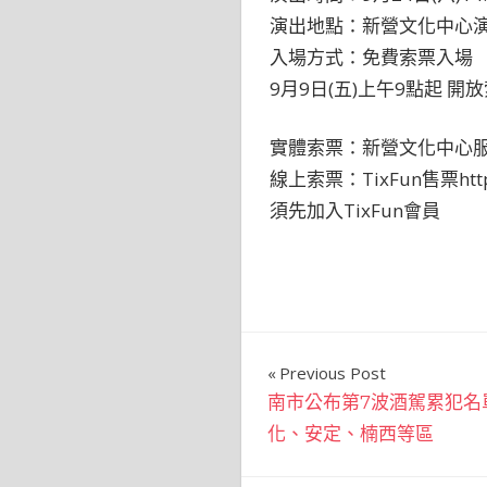
演出地點：新營文化中心
入場方式：免費索票入場
9月9日(五)上午9點起 開
實體索票：新營文化中心服
線上索票：TixFun售票https:
須先加入TixFun會員
文
Previous Post
南市公布第7波酒駕累犯名
章
化、安定、楠西等區
導