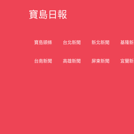
Skip
寶島日報
to
content
寶
島
新
寶島頭條
台北新聞
新北新聞
基隆新
聞
網
台南新聞
高雄新聞
屏東新聞
宜蘭新