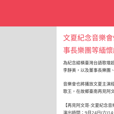
文夏紀念音樂會
事長樂團等緬懷
為紀念縱橫臺灣台語歌壇
李靜美，以及董事長樂團
音樂會也將播放文夏主演
歌王，在故鄉臺南再見阿
【再見阿文哥-文夏紀念音
演出時間：9月24日(六)14: