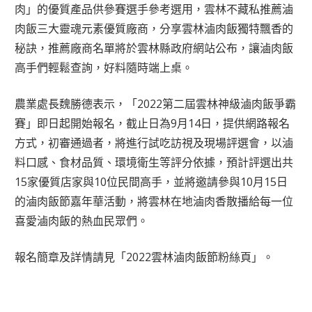
肉」的優質產品供參賽選手參考選用，雲林不藏私推薦滷
肉飯三大靈魂元素優質廠商，分享雲林滷肉飯獨特飄香的
秘訣，推薦廠商名單將於雲林縣政府網站公布，讓滷肉飯
高手們輕鬆查詢，好料隨時端上桌。
農業處長魏勝德表示，「2022第二屆雲林神級滷肉飯爭霸
賽」即日起開始報名，截止日為9月14日，提供網路報名
方式，初審通過者，將進行試吃訪視及現場評選會，以滷
料口感、食材品質、環境衛生等評分依據，預計評選出共
15家優質店家與10位民間高手，並將邀請參與10月15日
的滷肉飯節嘉年華活動，將雲林在地滷肉香散播給每一位
喜愛滷肉飯的熱血民眾們。
報名簡章及詳情請見「2022雲林滷肉飯節粉絲頁」。