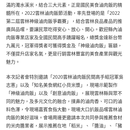
滿的濁水溪米，結合三大元素，正是國民美食滷肉飯的精
髓所在，2022雲林滷肉飯節活動，率先登場的是「2022
第二屆雲林神級滷肉飯爭霸賽」，結合雲林良品產品的推
廣與品嚐，要讓民眾吃得安心、放心、開心。歡迎縣內滷
肉飯專業店家及全國民間高手踴躍報名，總獎金達新台幣
九萬元，冠軍得獎者可獲得獎金及「神級滷肉飯」匾額，
不僅提升店家名氣，更是行銷雲林豐富的美食產業與觀光
魅力。
本次記者會特別邀請「2020雲林滷肉飯民間高手組冠軍吳
志憲」以及「知名美食網紅小貝米漿」，現場示範製作
「神級滷肉飯」以及「創意滷肉飯」，展現雲林縣與眾不
同的魅力，及多元文化的融合，撲鼻的滷肉香、可口的滷
料色澤，令現場嘉賓食指大動，現場大口扒飯品嚐雲林滷
肉飯的美好滋味。會場周邊更邀請本次共同參與推薦食材
的米肉醬業者，展示推薦在地「稻米」、「醬油」、「豬