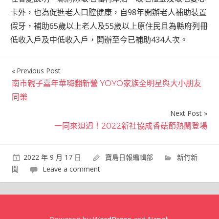
卡外，也為促進老人口腔健康，自98年開辦老人補助裝置
假牙，補助65歲以上老人及55歲以上原住民且為縣府列冊
低收入戶及中低收入戶，開辦至今已補助434人次。
Previous Post
文
南市親子嘉年華嗨翻新營 YOYO家族全明星與大小朋友
章
同樂
導
Next Post
覽
一同來𨑨迌！2022新社協成香菇節熱鬧登場
2022 年 9 月 17 日
寶島日報編輯部
新竹新
聞
Leave a comment