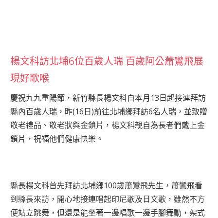
楊文科訪北埔6位百歲人瑞 百歲阿公蕭鸞飛展
現好歌喉
慶祝九九重陽節，新竹縣長楊文科自本月13日起接連拜訪
縣內百歲人瑞，昨(16日)前往北埔鄉拜訪6名人瑞，並致贈
敬老禮品、敬老狀與金鎖片，楊文科親自為長者們戴上金
鎖片，祝福他們健康快樂。
縣長楊文科首先拜訪北埔鄉100歲蕭鸞飛先生，蕭鸞飛看
到縣長來訪，開心地接連唱起印尼歌及日文歌，雖然不方
便站立跳舞，但還是能坐著一邊唱歌一邊手腳舞動，架式