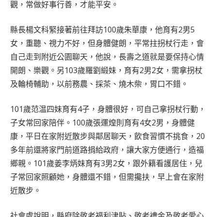
觀，常做好事行善，才能平安。
縣長楊文科緊接著前往拜訪100歲朱華康，他育有2男5
女，重聽、視力不好，但身體健朗，平常拄拐杖行走，會
自己走到附近公園聊天，他說，長壽之道就是要保持心情
開朗、樂觀。另103歲羅劉緞妹，育有2男2女，需拿拐杖
及輪椅輔助，以前務農、採茶、燒木柴，胃口不錯。
101歲范温四妹育有4子，身體很好，可自己拿拐杖行動，
子女常回家陪伴。100歲張運煌則育有4女2男，身體健
康，平日在家附近散步與鄰居聊天，飲食習慣不挑食，20
多年前還將家門前道路捐給政府，讓大家方便通行，造福
鄉親。101歲姜李炳妹育有3男2女，跟外籍看護居住，兒
子常回家照顧她，身體還不錯，但需攙扶，早上會在家附
近散步。
社會處說明，縣府除敬老福利津貼、敬老禮金及敬老愛心