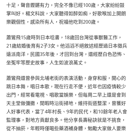
十足，聲音鏗鏘有力，完全不像已經100歲，大家紛紛鼓
掌叫好。楊文科說，大家聽得如醉如痴，好歌喉加上開朗
樂觀個性，感染所有人，祝福他吃到200歲。
蕭鸞飛15歲時到日本唸書，18歲回台灣從事獸醫工作，
21歲結婚後育有2子3女。他滔滔不絕敘述經歷過日本徵兵
遠派南洋，民國35年後，才回到台灣，還經歷白色恐怖、
坐冤牢等歷史故事，人生如波浪萬丈。
蕭鸞飛還曾參與北埔老街的表演活動，身穿和服，開心的
跳日本舞，唱日本歌，現在行走不便，近年也因疫情較少
出門，經常看電視、唱歌當娛樂，但每周二早上還是會到
天主堂做彌撒，閒暇時沿街掃地，維持街道整潔，曾獲好
人好事代表，當了4年村長、9年的民代，和10餘年老人會
監理事，對地方貢獻良多。他分享長壽秘訣就是不挑食，
從不抽菸，年輕時僅喝些藥酒補身體，勉勵大家做人要樂