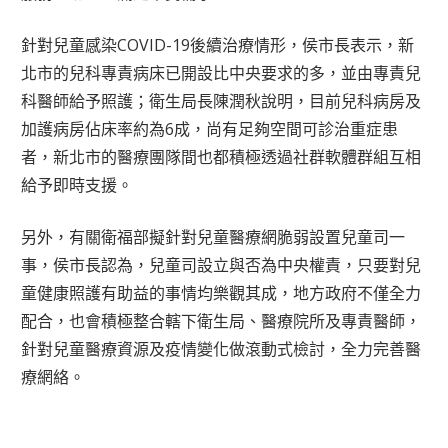
針對兒童感染COVID-19後續治療情形，侯市長表示，新
北市的兒科專責病床已開設比中央要求的多，並由專責兒
科醫師給予照護；衛生局長陳潤秋說明，目前兒科病房及
加護病房佔床率約為6成，尚有足夠空間可診治重症患
者，新北市的醫療團隊間也都積極透過社群軟體群組互相
給予即時支援。
另外，有關衛福部擬針對兒童醫療網脆弱設置兒童司一
事，侯市長認為，兒童司設立與否為中央權責，只要對兒
童健康照護有助益的事情均樂觀其成，地方政府不僅全力
配合，也會積極整合轄下衛生局、醫療院所及專責醫師，
針對兒童醫療資源及疫情變化做滾動式檢討，全力完善醫
療網絡。