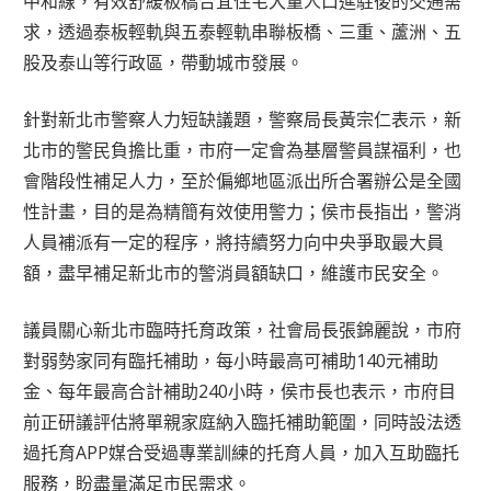
中和線，有效舒緩板橋合宜住宅大量人口進駐後的交通需
求，透過泰板輕軌與五泰輕軌串聯板橋、三重、蘆洲、五
股及泰山等行政區，帶動城市發展。
針對新北市警察人力短缺議題，警察局長黃宗仁表示，新
北市的警民負擔比重，市府一定會為基層警員謀福利，也
會階段性補足人力，至於偏鄉地區派出所合署辦公是全國
性計畫，目的是為精簡有效使用警力；侯市長指出，警消
人員補派有一定的程序，將持續努力向中央爭取最大員
額，盡早補足新北市的警消員額缺口，維護市民安全。
議員關心新北市臨時托育政策，社會局長張錦麗說，市府
對弱勢家同有臨托補助，每小時最高可補助140元補助
金、每年最高合計補助240小時，侯市長也表示，市府目
前正研議評估將單親家庭納入臨托補助範圍，同時設法透
過托育APP媒合受過專業訓練的托育人員，加入互助臨托
服務，盼盡量滿足市民需求。