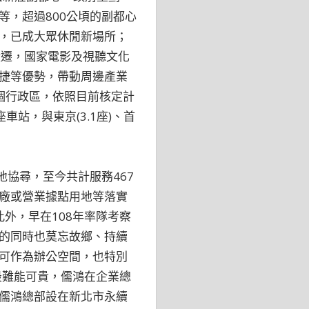
，超過800公頃的副都心
，已成大眾休閒新場所；
搬遷，國家電影及視聽文化
捷等優勢，帶動周邊產業
個行政區，依照目前核定計
車站，與東京(3.1座)、首
協尋，至今共計服務467
廠或營業據點用地等落實
此外，早在108年率隊考察
的同時也莫忘故鄉、持續
可作為辦公空間，也特別
最難能可貴，儒鴻在企業總
儒鴻總部設在新北市永續