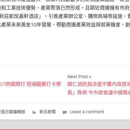
鏈和工業技術優勢，產業聚落已然形成。且鄰近周邊擁有市府
」及「新莊凱悅嘉軒酒店」，引進產業辦公室、購物商場等設施
北產業未來黃金10年發展，帶動周邊產業效益與就業機會，
Next Post
0/1熱鬧開打 現場觀賽打卡標
歸仁消防員凃俊宇獲內政部
員」殊榮 今市政會議中頒獎
寶島日報編輯部
新北新聞
Leave a comment