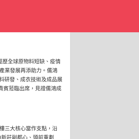
經歷全球原物料短缺、疫情
產業發展再添助力。儒鴻
布料研發、成衣技術及成品展
等貴賓蒞臨出席，見證儒鴻成
樓三大核心當作支點，沿
由新莊副都心、頭前重劃