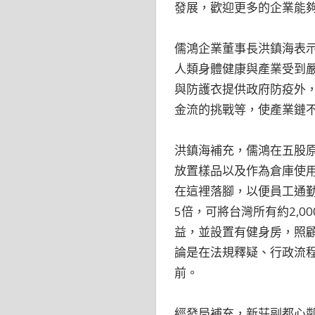
發展，歡迎更多的企業能
儒鴻企業董事長洪鎮海表示
人類身體健康與產業受到
與防護衣提供政府防疫外
金流的挑戰等，使產業鏈
洪鎮海補充，儒鴻在五股原
放置樣品以及作為倉庫使
在這裡落腳，以便員工通勤
5倍，可將台灣所有約2,
益，並設置有健身房，照
論是在法規釋疑、行政流
前。
經發局補充，新莊副都心