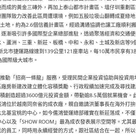
而成的黃金三磚外，再加上泰山都市計畫區、塭仔圳重劃區等
府團隊致力改善此區周遭環境，例如五股垃圾山翻轉成夏綠地
頃土地，約為2.6個信義計畫區，經過溝通協調也讓工廠順利
，逐漸吸引許多國際型企業總部進駐，透過聚落經濟和交通便
水、蘆洲、三重、新莊、板橋、中和、永和、土城及新店等9
新北市捷運路線達到139公里121座車站，每10萬市民享有3座
)同為國際級大城市。
即推動「招商一條龍」服務，受理民間企業投資協助與投資用地
區廠房新建改建立體化容積獎勵、行政程續加速完成及尋找建
積創造超過3600億元投資金額，帶動逾8.5萬個就業機會。
儒鴻位於越南同奈省的成衣廠，親自邀請洪董事長在海外打拚
北北基宜桃的中心，如今儒鴻營運總部確實在新莊落成，不僅
心以及「SHOW ROOM」最為成衣發表展示空間等。尤其
己的員工，同時用永續經營的方式，跟社區結合在一起，所以