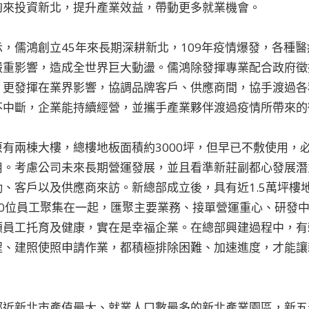
夠來投資新北，提升產業效益，帶動更多就業機會。
，儒鴻創立45年來長期深耕新北，109年疫情爆發，各種
嚴重影響，造成全世界巨大動盪。儒鴻除發揮專業配合政府徵
，更發揮在業界影響，協調品牌客戶、供應商間，協手渡過各
不中斷，企業能持續經營，並攜手產業夥伴渡過疫情所帶來的
有兩棟大樓，總樓地板面積約3000坪，但早已不敷使用，
用。考慮公司未來長期營運發展，並且看準新莊副都心發展潛
、客戶以及供應商來訪。新總部成立後，具有近1.5萬坪樓
000位員工聚集在一起，匯聚主要業務、接單營運重心、研發
顧員工托育及健康，實在是幸福企業。在總部興建過程中，有
程、建照使照申請作業，都積極排除困難、加速進度，才能讓
鄰近新北市產值最大、就業人口數最多的新北產業園區，新五