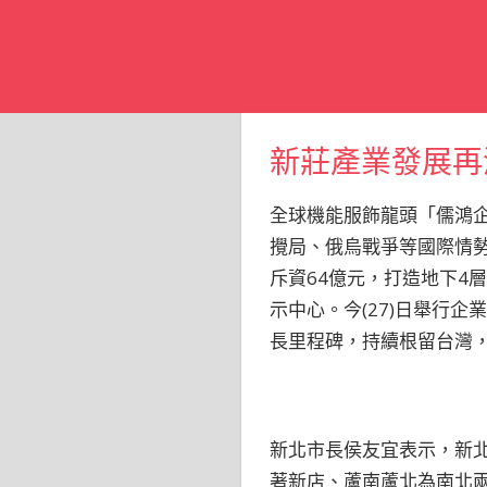
新莊產業發展再
全球機能服飾龍頭「儒鴻
攪局、俄烏戰爭等國際情
斥資64億元，打造地下4
示中心。今(27)日舉行
長里程碑，持續根留台灣，
新北市長侯友宜表示，新
著新店、蘆南蘆北為南北兩