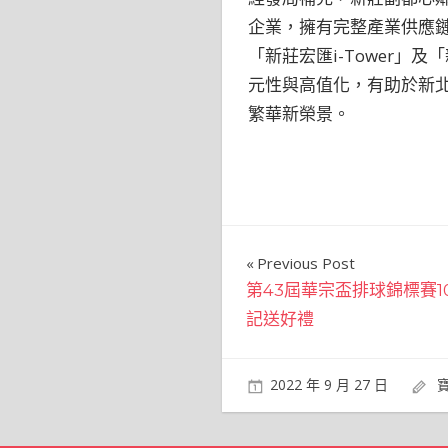
企業，擁有完整產業供應
「新莊宏匯i-Tower
元性與高值化，有助於新
繁華新榮景。
文
Previous Post
第43屆華宗盃排球錦標賽1
章
記送好禮
導
覽
2022 年 9 月 27 日