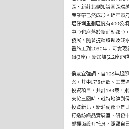
區、新莊北側知識園區環繞
產業帶已然成形。近年市
塭仔圳重劃區擁有400公
中心也座落於新莊副都心
發展。隨著捷運將遍及淡
畫施工到2030年，可實現
爾(3座)、新加坡(2.2座
侯友宜強調，自108年起
案，其中取得建照、工業
投資項目，共計183案，累
東協三國時，就特地繞到
投資新北。新莊副都心是
打造紡織品實驗室、研發中
部裡面設有托育，照顧自