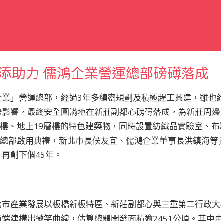
添助力 儒鴻企業營運總部磅礡落成
企業」營運總部，經過3年多縝密規劃及積極趕工興建，雖也
勢影響，最終安全圓滿地在新莊副都心磅礡落成，為新莊周邊
層樓、地上19層樓的特色建築物，同時設置紡織品實驗室、
企業總部啟用典禮，新北市長侯友宜、儒鴻企業董事長洪鎮海
再創下個45年。
北市產業發展以板橋新板特區、新莊副都心與三重第二行政大
端建構出微笑曲線，估算總體開發面積逾2451公頃。其中