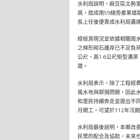
水利局說明，麻豆區北勢
高，造成南59線旁產業
長上任後便責成水利局盡
經檢測現況並依據相關雨水
之梯形砌石護岸已不足負荷
公尺、高1.6公尺矩型溝
道。
水利局表示，除了工程經
風水地與鄰損問題，因此水
和里民持續奔走並提出不同
月開工，可望於112年汛
水利局最後說明，本案改
民眾的配合及協助，未來