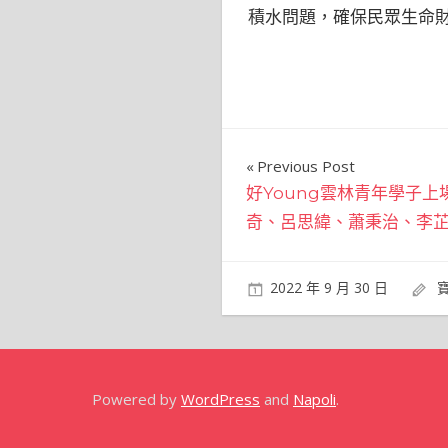
積水問題，確保民眾生命
文
Previous Post
好Young雲林青年學子上場
章
奇、呂思緯、蕭秉治、李
導
覽
2022 年 9 月 30 日
Powered by
WordPress
and
Napoli
.