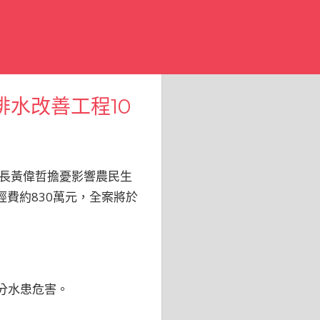
排水改善工程10
長黃偉哲擔憂影響農民生
經費約830萬元，全案將於
分水患危害。