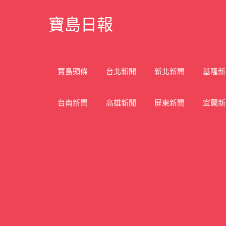
Skip
寶島日報
to
content
寶
島
新
寶島頭條
台北新聞
新北新聞
基隆新
聞
網
台南新聞
高雄新聞
屏東新聞
宜蘭新