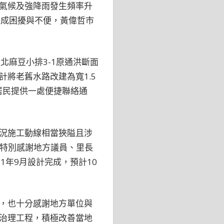
氣候及強降雨發生頻率升
造成困擾與不便，黃偉哲市
北麻豆小排3-1原通洪斷面
將老舊水路改建為寬1.5
居民提供一處便捷聯絡通
況施工動線相當狹隘且涉
會，特別感謝地方議員、里長
年9月設計完成，預計10
，也十分感謝地方單位與
治理工程，積極改善當地