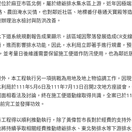
里位於麻豆市區北側，屬於總爺排水集水區上游，近年因極端
道路、農田淹水災情，也對鄰近社區、地標番仔巷通天寶殿等
速辦理治水檢討與防洪改善。
下道系統規劃報告成果顯示，該區域因聚落發展造成CR支線
，進而影響排水功能，因此，水利局立即著手進行規畫，預計
渠，並考量日後維護需要保留施工便道作防汛使用，也為鄰近
費外，本工程執行另一項挑戰為用地及地上物協調工作，因現
利局於111年5月6日及111年7月13日召開2次地方座談
面相看法及討論，終在施工便道動線取得共識，全案已於111
期前完工並發揮功效。
善工程得以順利推動執行，除了黃偉哲市長對於經費的支持外
也將持續爭取相關經費推動總爺排水、東北勢排水等下游排水