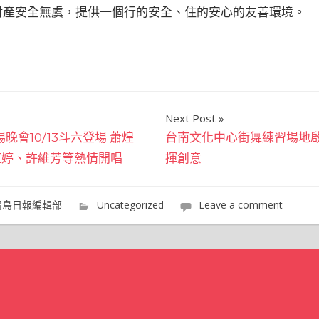
財產安全無虞，提供一個行的安全、住的安心的友善環境。
Next Post
晚會10/13斗六登場 蕭煌
台南文化中心街舞練習場地啟
芷婷、許維芳等熱情開唱
揮創意
寶島日報編輯部
Uncategorized
Leave a comment