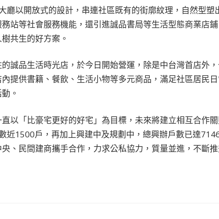
樓大廳以開放式的設計，串連社區既有的街廓紋理，自然型塑
服務站等社會服務機能，還引進誠品書局等生活型態商業店鋪
人樹共生的好方案。
駐的誠品生活時光店，於今日開始營運，除是中台灣首店外，
店內提供書籍、餐飲、生活小物等多元商品，滿足社區居民日
活動。
一直以「比豪宅更好的好宅」為目標，未來將建立相互合作關
數近1500戶，再加上興建中及規劃中，總興辦戶數已達714
中央、民間建商攜手合作，力求公私協力，質量並進，不斷推