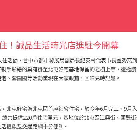
住！誠品生活時光店進駐今開幕
辦入住活動，台中市都市發展局副局長紀英村代表市長盧秀燕
將親手彩繪的巢箱掛至北屯好宅基地保留的老樹上等，還邀請
泡泡、套圈圈等活動重現在大家眼前，回味兒時記趣。
，北屯好宅為北屯區首座社會住宅，於今年6月完工、9月入
，總共提供220戶住宅單元，基地位於北屯區江興街、國豐
生活機能及交通路網十分便利。