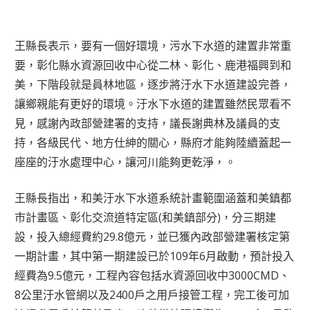
王縣長表示，要有一個好環境，污水下水道的建置非常重
要，彰化縣水資源回收中心從二林、彰化、鹿港福興到和
美，下階段就是員林地區，逐步將汙水下水道建設完善，
讓鄉親能有更好的環境。汙水下水道的建置雖然民眾看不
見，感謝內政部營建署的支持，議長謝典林及議員的支
持，各級民代、地方仕紳的關心，縣府才能夠陸續蓋起一
座座的汙水處理中心，讓河川能夠更乾淨，。
王縣長指出，和美汙水下水道系統計畫範圍涵蓋和美鎮都
市計畫區、彰化交流道特定區(和美鎮部分)，分三期建
設，投入總經費約29.8億元，並已獲內政部營建署核定第
一期計畫，其中第一期建設已於109年6月啟動，預計投入
經費為9.5億元，工程內容包括水資源回收中3000CMD、
8公里汙水管網以及2400戶之用戶接管工程，完工後可加