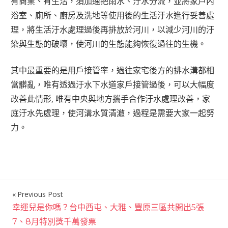
有商業、有生活，須加速把雨水、汙水分流，並將家戶內
浴室、廁所、廚房及洗地等使用後的生活汙水進行妥善處
理，將生活汙水處理過後再排放於河川，以減少河川的汙
染與生態的破壞，使河川的生態能夠恢復過往的生機。
其中最重要的是用戶接管率，過往家宅後方的排水溝都相
當髒亂，唯有透過汙水下水道家戶接管過後，可以大幅度
改善此情形, 唯有中央與地方攜手合作汙水處理改善，家
庭汙水先處理，使河溝水質清澈，過程是需要大家一起努
力。
Previous Post
文
幸運兒是你嗎？台中西屯、大雅、豐原三區共開出5張
章
7、8月特別獎千萬發票