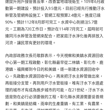
速提升用戶接管普及率，改善當地環境衛生。109年6月啟
動第一期建設，預計投入9.5億元，目前已經先行推動汙水
幹管及管網佈設施工，管網工程預算2.4億元，進度已達
90%，預計112年8月即可完工。水資中心則挹注5.7億
元，工期為720工作日，預計在114年7月完工，屆時就可
連同污水幹管及管網來配合，把家庭汙水淨化後再排放入
河流，讓民眾有更好的環境。
內政部政務次長花敬群表示，今天視察和美鎮水資源回收
中心第一期工程啟動，彰化縣最早從二林鎮、彰化市、鹿
港鎮、福興鄉到今日的和美鎮，逐一新建水資源回收中
心，先啟動水資源回收中心，再來把汙水主幹管做出來，
再銜接分支管，再到用戶汙水管銜接，唯有汙水下水道處
理的城市才有成為進步城市的可能，在21世紀，汙水下水
道是勢在必行必須要做的工程，彰化縣水資源需要妥善規
劃，和美鎮是紡織、雨傘的生產重鎮，有工業、有農業、