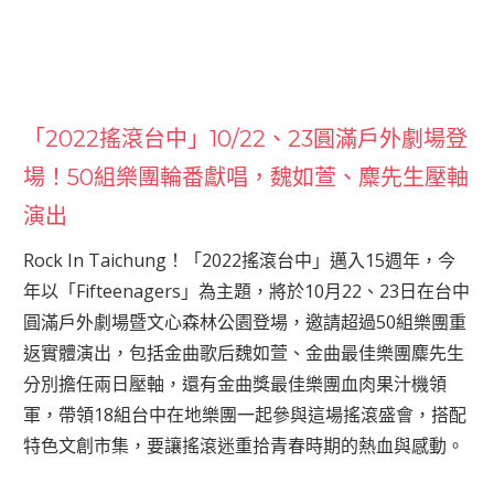
「2022搖滾台中」10/22、23圓滿戶外劇場登
場！50組樂團輪番獻唱，魏如萱、麋先生壓軸
演出
Rock In Taichung！「2022搖滾台中」邁入15週年，今
年以「Fifteenagers」為主題，將於10月22、23日在台中
圓滿戶外劇場暨文心森林公園登場，邀請超過50組樂團重
返實體演出，包括金曲歌后魏如萱、金曲最佳樂團麋先生
分別擔任兩日壓軸，還有金曲獎最佳樂團血肉果汁機領
軍，帶領18組台中在地樂團一起參與這場搖滾盛會，搭配
特色文創市集，要讓搖滾迷重拾青春時期的熱血與感動。