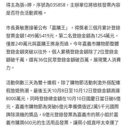
得主為張○婷，序號為035858，主辦單位將檢核發票內容
是否符合活動資格。
市長黃敏惠接著公布「嘉購王」，得獎者三個月累計登錄
發票金額1499萬5419元，第二名登錄金額為1254萬元，
僅差249萬元與嘉購王擦身而過。今年嘉義市購物節整體
登錄金額突破以往外，個人累積登錄金額除了2位登錄金
額破千萬，還有36位民眾登錄金額破百萬，展現驚人消費
力。
活動倒數三天為雙十連假，除了購物節活動刺激外搭配連
假旅遊熱潮，最後五天10月8日至10月12日登錄金額高達
8000萬元，同時登錄總金額在10月10日國慶日當日破6億
元，嘉義市購物節為突破6億元準備價值近2萬5千元國際
牌除濕機的獎品，6億元登錄發票為嘉義市的蔡小姐於嘉
義市購買600元的生活用品發票，讓蔡小姐直呼太幸運了