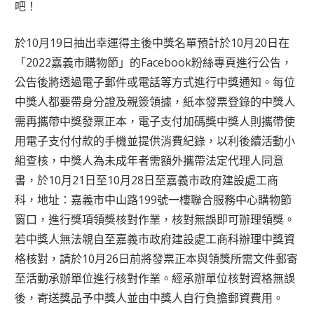
吧！
於10月19日抽出幸運得主後中獎名單預計於10月20日在
「2022嘉義市購物節」的Facebook粉絲專頁進行公告，
公告後將透過電子郵件或電話等方式進行中獎通知。每位
中獎人都要帶身分證及親簽領據，紙本發票登錄的中獎人
需再攜帶中獎發票正本，電子支付加碼獎中獎人則攜帶使
用電子支付付款的手機並提供消費紀錄，以利後續活動小
組查核，中獎人為未成年者需額外攜帶法定代理人同意
書，於10月21日至10月28日至嘉義市政府建設處工商
科，地址：嘉義市中山路199號一樓聯合服務中心購物節
窗口，進行獎項領獎核對作業，核對無誤即可辦理領獎。
若中獎人無法親自至嘉義市政府建設處工商科辦理中獎資
格核對，請於10月26日前將發票正本與領獎所需文件郵寄
至活動承辦單位進行核對作業。經承辦單位核對資格無誤
後，寄送獎品予中獎人並由中獎人自行負擔郵資費用。