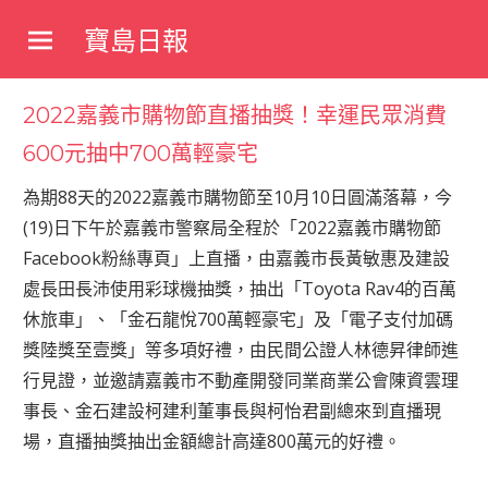
Skip
寶島日報
to
寶
content
島
2022嘉義市購物節直播抽獎！幸運民眾消費
新
聞
600元抽中700萬輕豪宅
網
為期88天的2022嘉義市購物節至10月10日圓滿落幕，今
(19)日下午於嘉義市警察局全程於「2022嘉義市購物節
Facebook粉絲專頁」上直播，由嘉義市長黃敏惠及建設
處長田長沛使用彩球機抽獎，抽出「Toyota Rav4的百萬
休旅車」、「金石龍悅700萬輕豪宅」及「電子支付加碼
獎陸獎至壹獎」等多項好禮，由民間公證人林德昇律師進
行見證，並邀請嘉義市不動產開發同業商業公會陳資雲理
事長、金石建設柯建利董事長與柯怡君副總來到直播現
場，直播抽獎抽出金額總計高達800萬元的好禮。