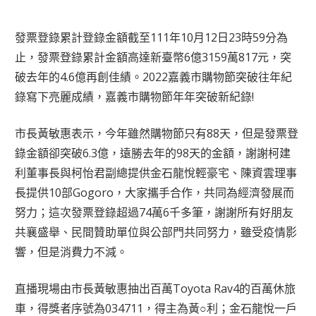
發票登錄累計登錄金額截至111年10月12日23時59分為
止，發票登錄累計金額高達新臺幣6億3159萬817元，突
破去年的4.6億再創佳績。2022嘉義市購物節突破往年紀
錄寫下亮麗成績，嘉義市購物節年年突破新紀錄!
市長黃敏惠表示，今年雖然購物節只有88天，但是發票登
錄金額卻突破6.3億，遠勝去年的98天的金額，謝謝柯建
利董事長與柯怡君副總提供金石龍悅輕豪宅、陳資雲理事
長提供10部Gogoro，大家攜手合作，共同為經濟發展而
努力；這次發票登錄超過74萬6千多筆，謝謝所有好朋友
共襄盛舉、民間贊助單位與公部門共同努力，雖受疫情影
響，但是消費力不減。
直播現場由市長黃敏惠抽出百萬Toyota Rav4的百萬休旅
車，得獎者序號為034711，得主為黃○利；金石龍悅一戶