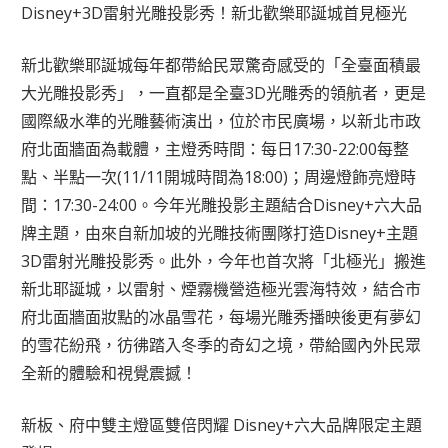
Disney+3D雷射光雕投影秀！新北歡樂耶誕城首見極光
新北歡樂耶誕城每年都帶給民眾驚奇感受的「全臺面積最
大光雕投影秀」，一直都是全臺3D光雕秀的領航者，更是
國際級水準的光雕藝術演出，位於市民廣場，以新北市政
府北面牆面為載體，主燈秀時間：每日17:30-22:00每整
點、半點一次(11/11開城時間為18:00)；周邊燈飾亮燈時
間：17:30-24:00。今年光雕投影主題結合Disney+六大品
牌主題，由來自新加坡的光雕技術團隊打造Disney+主題
3D雷射光雕投影秀。此外，今年也首次將「北極光」搬進
新北耶誕城，以雷射、煙霧機營造極光雲海特效，結合市
府北面牆面妝點的冰晶雪花，每場光雕秀播映後更有夢幻
的雪花紛飛，彷彿踏入冬季的奇幻之境，帶給國內外民眾
全新的體驗和視覺震撼！
新板、府中雙主燈區雙倍閃耀 Disney+六大品牌限定主題