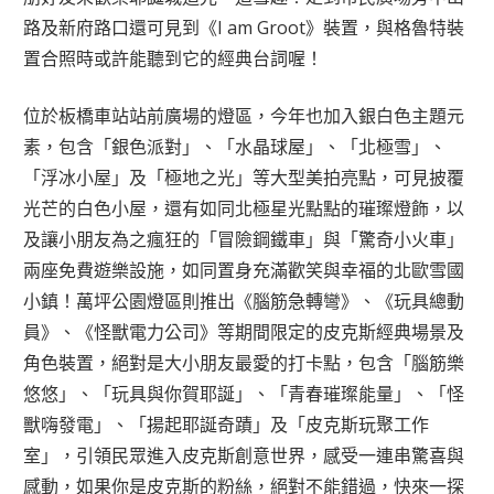
路及新府路口還可見到《I am Groot》裝置，與格魯特裝
置合照時或許能聽到它的經典台詞喔！
位於板橋車站站前廣場的燈區，今年也加入銀白色主題元
素，包含「銀色派對」、「水晶球屋」、「北極雪」、
「浮冰小屋」及「極地之光」等大型美拍亮點，可見披覆
光芒的白色小屋，還有如同北極星光點點的璀璨燈飾，以
及讓小朋友為之瘋狂的「冒險鋼鐵車」與「驚奇小火車」
兩座免費遊樂設施，如同置身充滿歡笑與幸福的北歐雪國
小鎮！萬坪公園燈區則推出《腦筋急轉彎》、《玩具總動
員》、《怪獸電力公司》等期間限定的皮克斯經典場景及
角色裝置，絕對是大小朋友最愛的打卡點，包含「腦筋樂
悠悠」、「玩具與你賀耶誕」、「青春璀璨能量」、「怪
獸嗨發電」、「揚起耶誕奇蹟」及「皮克斯玩聚工作
室」，引領民眾進入皮克斯創意世界，感受一連串驚喜與
感動，如果你是皮克斯的粉絲，絕對不能錯過，快來一探