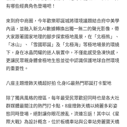
有哪些經典角色登場吧！
來到府中商圈，今年歡樂耶誕城將環境議題結合府中美學
內涵，並融入新北AI數據轉換出獨一無二的聲光影像，帶
大家跟著國家地理的腳步探索極地風景，在「北極熊」、
「冰山」、「雪國耶誕」及「北極海」等極地場景的環繞
下，身在冰晶閃耀的迷人裝置中，不僅能感受急凍快感，
更讓民眾親身體會極地生態並從中認識保護地球自然環境
的重要性。
八座主題燈飾天橋超好拍 化身IG最熱門耶誕打卡聖地
除了獨具風格的燈區，每年最受民眾歡迎同時也是各大社
群媒體最關注的熱門打卡點，8座燈飾天橋以綺麗多彩姿
態同時登場，絕對讓你眼花撩亂，流連忘返！其中以《星
際大戰》為設計概念，位於板橋車站與公車站旁麗寶天橋