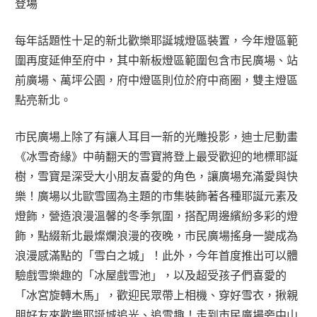
登場
每年話題性十足的新北歡樂耶誕城燈區裝置，今年燈區範
圍再度延伸至府中，其中新板燈區範圍包含市民廣場、站
前廣場、萬坪公園，府中燈區則位於府中商圈，雙主燈區
點亮新北。
市民廣場上除了有讓人耳目一新的光雕投影，迪士尼動畫
《冰雪奇緣》中萌翻天的雪寶將登上最受歡迎的地標耶誕
樹，雪寶是深受大小朋友喜愛的角色，讓廣場充滿愛與快
樂！廣場以北歐雪國為主題的市集裝飾著各種耶誕元素及
燈飾，營造浪漫溫馨的冬季氛圍，搭配周邊繽紛多彩的燈
飾，點綴新北最燦爛浪漫的夜晚，市民廣場搖身一變成為
浪漫感滿點的「雪白之城」！此外，今年首度推出可以體
驗戲雪樂趣的「冰屋戲雪池」，以及超受孩子們喜愛的
「冰宮旋轉木馬」，歡迎民眾帶上相機、穿好雪衣，揪親
朋好友來歡樂耶誕城追光、追雪趣！走到市民廣場旁中山