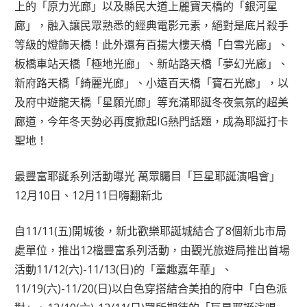
上的「原力光廊」以及縣民大道上麗寶天橋的「銀河星
廊」，融入讓民眾熟悉的經典電影元素，絕對是底片殺手
等級的燈飾天橋！此外還有百揚大樓天橋「白雪光廊」、
板橋車站天橋「極地光廊」、新站路天橋「夢幻光廊」、
新府路天橋「綺麗光廊」、小遠百天橋「寶石光廊」，以
及府中遊龍天橋「星願光廊」等充滿耶誕冬夜氣氛的超美
廊道，今年冬天勢必再度掀起IG熱門話題，成為耶誕打卡
聖地！
最豐富耶誕系列活動曝光 萬眾矚目「巨星耶誕演唱會」
12月10日、12月11日嗨翻新北
自11/11(五)開城後，新北歡樂耶誕城結合了8個新北市局
處單位，推出12檔豐富系列活動，由觀光旅遊局推出首場
活動11/12(六)-11/13(日)的「童趣嘉年華」、
11/19(六)-11/20(日)以白色穿搭結合美拍的府中「白色派