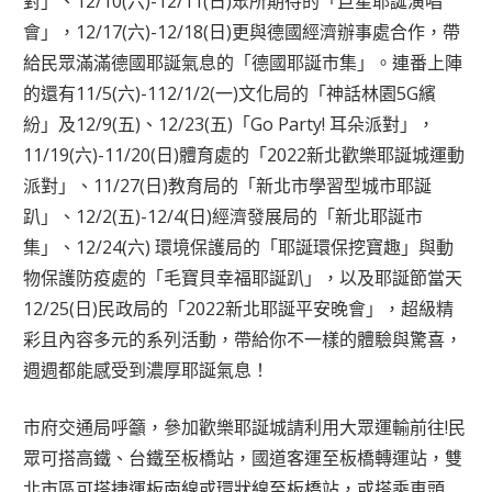
對」、12/10(六)-12/11(日)眾所期待的「巨星耶誕演唱
會」，12/17(六)-12/18(日)更與德國經濟辦事處合作，帶
給民眾滿滿德國耶誕氣息的「德國耶誕市集」。連番上陣
的還有11/5(六)-112/1/2(一)文化局的「神話林園5G繽
紛」及12/9(五)、12/23(五)「Go Party! 耳朵派對」，
11/19(六)-11/20(日)體育處的「2022新北歡樂耶誕城運動
派對」、11/27(日)教育局的「新北市學習型城市耶誕
趴」、12/2(五)-12/4(日)經濟發展局的「新北耶誕市
集」、12/24(六) 環境保護局的「耶誕環保挖寶趣」與動
物保護防疫處的「毛寶貝幸福耶誕趴」，以及耶誕節當天
12/25(日)民政局的「2022新北耶誕平安晚會」，超級精
彩且內容多元的系列活動，帶給你不一樣的體驗與驚喜，
週週都能感受到濃厚耶誕氣息！
市府交通局呼籲，參加歡樂耶誕城請利用大眾運輸前往!民
眾可搭高鐵、台鐵至板橋站，國道客運至板橋轉運站，雙
北市區可搭捷運板南線或環狀線至板橋站，或搭乘車頭