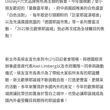
Disney+六大品牌角色為主題的裝置。今年還規劃了受小
朋友歡迎的「童趣嘉年華」、府中商圈超唯美的白色盛宴
「白色派對」、每年歌迷引頸期盼的「巨星耶誕演唱會」
以及充滿異國氛圍的「德國耶誕市集」等一系列豐富活
動，「2022新北歡樂耶誕城」勢必再次成為全球矚目的焦
點！
新北市長侯友宜也來到今(21)日記者會現場，與德國經濟
辦事處首席代表Axel Limberg以及市府團隊一同參與啟動
儀式，侯友宜市長表示為了帶給大家前所未有的耶誕體
驗，新北歡樂耶誕城不斷挑戰自我，打造更豐富、更精采
的活動，多年來獲得許多國內外的肯定，今年的歡樂耶誕
城將讓民眾仿如置身於雪白之城中，也勢必讓耶誕城成為
國內外最受矚目與期待的耶誕盛事！