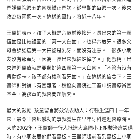
門諾醫院週五的齒顎矯正門診，從早期的每週一次，後來
改為每兩週一次。這樣的堅持，將近十八年。
王醫師表示，孩子大概是六歲前後換牙，長出來的第一顆
恆齒是比較裡面的「第一大臼齒」，也稱六歲牙。很多父
母會誤認這第一大臼齒是乳牙，而沒有注意。「很多小朋
友沒有那顆牙，因為一長出來就被蛀掉了。」他戲稱，出
來巡迴醫療就是要顧好這四顆第一大臼齒。「不管有沒有
帶健保卡，孩子都有權利看牙齒。」在這樣的信念下，王
醫師針對補卡有困難者，積極向醫院社工室申請醫療貧困
基金，為孩童的就醫問題解套。
最大的鼓勵 孩童留言將效法去助人：行醫生涯四十一年
來，最令王醫師感動的事就發生在早年牙科巡迴醫療時。
大約2002年，王醫師一行人抵達大鳥國小正組裝治療設備
時，有小朋友要他們看黑板。王醫師趨前看到黑板上小朋