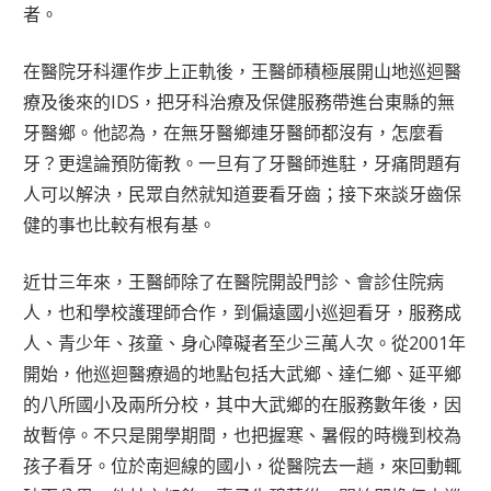
者。
在醫院牙科運作步上正軌後，王醫師積極展開山地巡迴醫
療及後來的IDS，把牙科治療及保健服務帶進台東縣的無
牙醫鄉。他認為，在無牙醫鄉連牙醫師都沒有，怎麼看
牙？更遑論預防衛教。一旦有了牙醫師進駐，牙痛問題有
人可以解決，民眾自然就知道要看牙齒；接下來談牙齒保
健的事也比較有根有基。
近廿三年來，王醫師除了在醫院開設門診、會診住院病
人，也和學校護理師合作，到偏遠國小巡迴看牙，服務成
人、青少年、孩童、身心障礙者至少三萬人次。從2001年
開始，他巡迴醫療過的地點包括大武鄉、達仁鄉、延平鄉
的八所國小及兩所分校，其中大武鄉的在服務數年後，因
故暫停。不只是開學期間，也把握寒、暑假的時機到校為
孩子看牙。位於南迴線的國小，從醫院去一趟，來回動輒