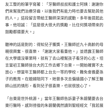
友工整的粉筆字寫著：「牙醫師叔叔和護士阿姨：謝謝你
們來幫我們治療牙齒，以後我們有能力時也要去幫助其他
的人。」這段留言帶給王醫師深深的感動，多年後提起此
事，他坦誠：「這是很大很大的獎勵，比任何獎項帶來的
鼓勵都還要大。」
聽神的話是對的：得知兒子獲獎，王醫師近九十高齡的母
親很興奮、很喜樂，「謝謝大家看重他。」並透露王醫師
在大學還沒畢業時，就有了去山裡幫孩子看牙的心志。坦
言當初王醫師捨台大的工作去鄉下台東，一開始確實不太
放心，想當年王醫師都上台北一等的學校，難免會擔憂孫
子的教育。在媳婦陪同下，她曾多次去偏遠國小了解王醫
師山巡的情形，看到兒子很喜樂，也就很放心了。
「台東是世外桃源。」當年王醫師告訴妻子朱碧蘭要去台
東行醫時，感到徬徨的朱碧蘭偶然讀到聖經經文「我若展