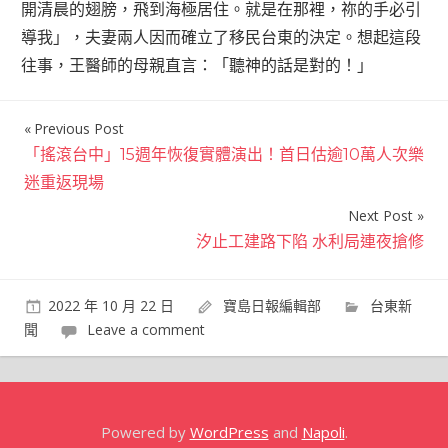
開清晨的翅膀，飛到海極居住。就是在那裡，祢的手必引
導我」，夫妻兩人因而確立了移民台東的決定。想起這段
往事，王醫師的母親直言：「聽神的話是對的！」
Previous Post
文
「搖滾台中」15週年恢復實體演出！首日估逾10萬人次樂
章
迷重返現場
導
Next Post
覽
汐止工建路下陷 水利局連夜搶修
2022 年 10 月 22 日
寶島日報編輯部
台東新
聞
Leave a comment
Powered by
WordPress
and
Napoli
.