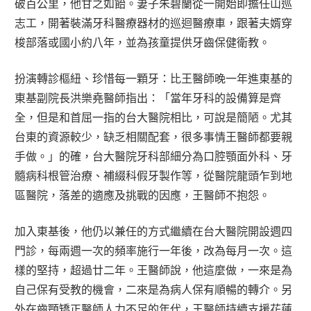
破百公里，他甘之如飴。妻子朱碧蘭從一開始即擔任山巡
志工，開著裝滿牙科醫療器材的巡迴醫療車，跟著夫婿穿
梭部落或國小約八年，並為孩童提供牙齒保健衛教。
扮演轉診樞紐、珍惜每一顆牙：比王醫師晚一年進東基的
東基副院長洪樂堯醫師指出：「當年牙科的設備算是齊
全，但是和首屈一指的台大醫院相比，可說是簡陋。尤其
台東的資源較少，缺乏相關配套，很多事情王醫師都要親
手做。」的確，台大醫院牙科部細分為口腔顎面外科、牙
髓病科根管治療、補綴科假牙製作等，從醫院龍頭乍到地
區醫院，落差的適應及挑戰的因應，王醫師不抱怨。
加入東基後，他仍以兼任的方式繼續在台大醫院開設週四
門診，每兩週一次的頻率施行一年後，改為每月一次。這
樣的堅持，超過廿二年。王醫師說，他這麼做，一來是為
自己保有受教的機會，二來是為病人保有順暢的轉介。另
外在齒顎矯正醫師人力不足的年代，王醫師持續支援花蓮