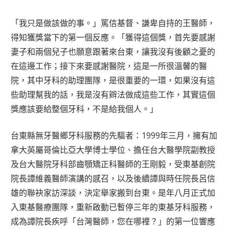
「我只是做該做的事。」篤信基督、謙卑自持的王醫師，
得知獲獎當下的第一個反應。「獲得這個獎，首先要感謝
妻子和兩個兒子也願意跟著來台東，讓我沒有後顧之憂的
在這邊工作；接下來要感謝醫院，這是一所很溫馨的醫
院，其中牙科的助理團隊，是很重要的一環，如果沒有這
些助理幫我的話，我是沒有辧法做成這些工作，其實這個
獎應該要給整個牙科，不是給我個人。」
台東縣無牙醫鄉牙科服務的先驅者：1999年三月，擁有加
拿大英屬哥倫比亞大學博士學位、擔任台大醫學院副教授
及台大醫院牙科部齒顎矯正科醫師的王剛毅，受東基創院
院長譚維義醫師演講的感召，以及後續譚與時任院長呂信
雄的聯袂家訪深談，決定舉家搬到台東。是年八月正式加
入東基醫療團隊，重新啟動已暫停三年的東基牙科服務，
成為譚院長疾呼「台灣醫師，您在哪裡？」的第一位響應