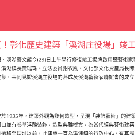
修復！彰化歷史建築「溪湖庄役場」竣
、溪湖藝文館今(23)日上午舉行修復竣工揭牌啟用暨藝術
、溪湖鎮長黃瑞珠、立法委員謝衣鳯、文化部文化資產局長陳
雲集，共同見證溪湖庄役場的落成及溪湖藝術家聯誼會的成立
於1935年，建築外觀為幾何造型，呈現「裝飾藝術」的建
口並有卷草浮雕裝飾，造型典雅樸實，為當代經典藝術建築之
所遷移至現址以前，此建築一直為溪湖鎮的行政中心，有其歷