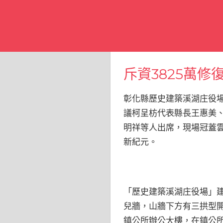
斥資3825萬
彰化縣歷史建築溪湖庄役場
議柯呈枋代表縣長王惠美
明祥等人出席，現場冠蓋
新紀元。
「歷史建築溪湖庄役場」建
兒牆，山牆下方有三拱型開
鎮公所辦公大樓，在鎮公