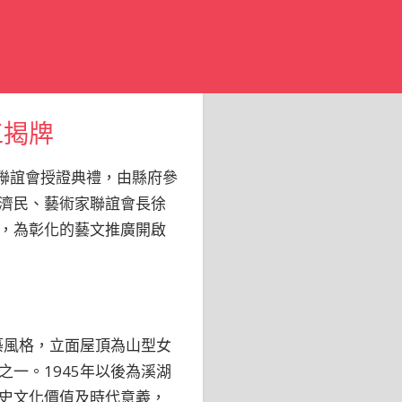
工揭牌
家聯誼會授證典禮，由縣府參
濟民、藝術家聯誼會長徐
，為彰化的藝文推廣開啟
築風格，立面屋頂為山型女
一。1945年以後為溪湖
史文化價值及時代意義，