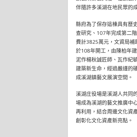
伴隨許多溪湖在地民眾的
縣府為了保存這棟具有歷史
查研究、107年完成第二
費計3825萬元，文資局補
於108年開工，由陳柏年
泥作楊秋誠匠師、瓦作紀
建築新生命，經過嚴謹的
成溪湖鎮藝文展演空間。
溪湖庄役場是溪湖人共同
場成為溪湖的藝文推廣中
再利用，結合周邊文化資
創彰化文化資產新亮點。