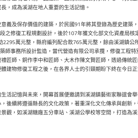
成長，成為溪湖在地人重要的生活記憶。
意義及保存價值的建築，於民國91年將其登錄為歷史建築，
階段之修復工程規劃設計，後於107年獲文化部文化資產局核
助2295萬元整，縣府編列配合款765萬元整，餘由溪湖鎮公
建築師事務所設計監造，當代營造有限公司承攬，修復工程特
毓禮匠師、銅作李中和匠師、大木作陳文賢匠師，透過傳統匠
硬體建物修復工程之後，在各界人士的引頸期盼下終在今日正
的生活記憶與未來，開幕首展便邀請到溪湖鎮藝術家聯誼會舉
心，後續將遵循縣長的文化政策，著重深化文化傳承與創新，
產景觀，如溪湖糖廠五分車站、溪湖公學校等空間，打造為溪