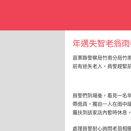
年邁失智老翁雨
苗栗縣警察局竹南分局竹南
前有迷失老人，員警趕緊
員警們到場後，看見一名
帶雨具，獨自一人在雨中
攙扶到該家店內暫時休息
處理員警耐心詢問老翁相