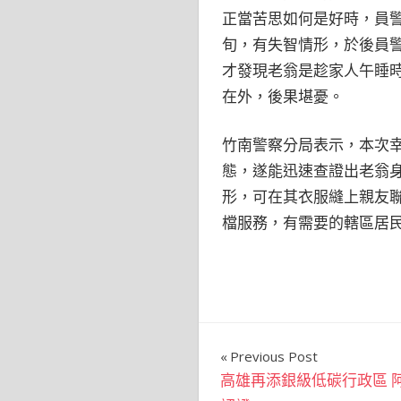
正當苦思如何是好時，員
旬，有失智情形，於後員
才發現老翁是趁家人午睡
在外，後果堪憂。
竹南警察分局表示，本次
態，遂能迅速查證出老翁
形，可在其衣服縫上親友
檔服務，有需要的轄區居
文
Previous Post
高雄再添銀級低碳行政區 
章