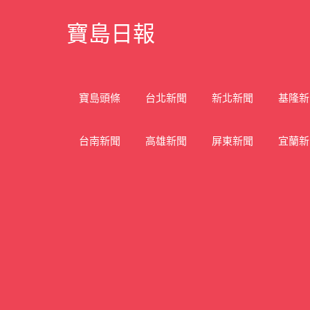
Skip
寶島日報
to
content
寶
島
新
寶島頭條
台北新聞
新北新聞
基隆新
聞
網
台南新聞
高雄新聞
屏東新聞
宜蘭新