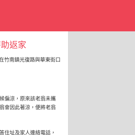
時助返家
，在竹南鎮光復路與華東街口
候偏涼，原來該老翁未攜
翁會因此著涼，便將老翁
答住址及家人連絡電話，