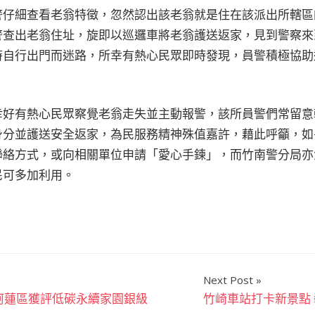
警仔細查看老翁特徵，忽然認出該老翁就是住在該派出所轄區
警查出老翁住址，旋即以巡邏車將老翁護送返家，見到警察來
時自行出門而迷路，所幸有熱心民眾即時發現，員警積極協助
幸好有熱心民眾察覺老翁走失並主動報警，該所員警們常留意
身分並護送安全返家，為民服務精神殊值嘉許，藉此呼籲，如
聯絡方式，或向相關單位申請「愛心手鍊」，而竹南警分局亦
民可多加利用。
Next Post
阿蓮區獲評低碳永續家園銀級
竹崎車站打卡新景點