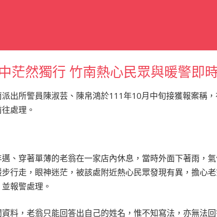
中茫然獨行 竹南熱心民眾與暖警即
派出所警員陳淑芸、陳帛鴻於111年10月中旬接獲報案稱
前往處理。
年邁、穿著單薄的老翁在一家店內休息，當時外面下著雨，氣
緩步行走，眼神迷茫，被該處附近熱心民眾發現有異，擔心老
，並報警處理。
關資料，老翁只能回答出自己的姓名，惟不知寫法，亦無法回