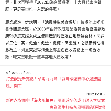
等，此次再獲得「2022山海台菜餐廳」十大具代表性餐
廳，更是臺東唯一入選的餐廳。
農業處進一步說明，「池農養生美食餐坊」位處池上鄉米
香休閒農業區，於2003年由行政院農業委員會及臺東縣政
府輔導農家婦女成立使用產銷履歷及在地新鮮食材，烹調
以三低一高，低油、低鹽、低糖、高纖維，之健康料理概
念為主，到臺東記得到池上鄉金色豐收館點上一碗豐收
飯，吃完豐收飯一整年都能大豐收唷！
Previous Post
文
打造觀光新亮點！草屯九九峰「氦氣球體驗中心遊憩園
章
區」開工
導
Next Post
覽
新屋永安國中「海客風情角」風雨球場落成！融入客家意
象為師生打造防風避雨的運動場