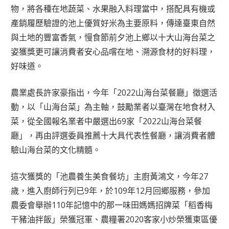
物，將各種在地蔬菜、水果融入料理當中，搭配具有機或
產銷履歷驗證的池上優質好米為主要原料，傳達臺東自然
與土地的豐富香氣，慢食節前夕池上鄉以十大山海台菜之
姿獲獎更可讓消費者安心品嚐在地、溯源食材的好料理，
好味道。
農業處長許家豪指出，今年「2022山海台菜餐廳」徵選活
動，以「山海台菜」為主軸，鼓勵業者以臺灣在地食材入
菜，從全國報名業者中嚴選出69家「2022山海台菜餐
廳」，再由評選委員推薦十大具代表性餐廳，讓消費者體
驗山海台菜的文化精髓。
這次獲獎的「池農養生美食餐坊」主廚黃鴻文，今年27
歲，進入廚師行列已9年，於109年12月回鄉服務，參加
農委會舉辦110年記憶中的那一味田媽媽招牌菜「稻香梅
干豬油拌飯」榮獲冠軍、農糧署2020客家小炒榮獲東區優