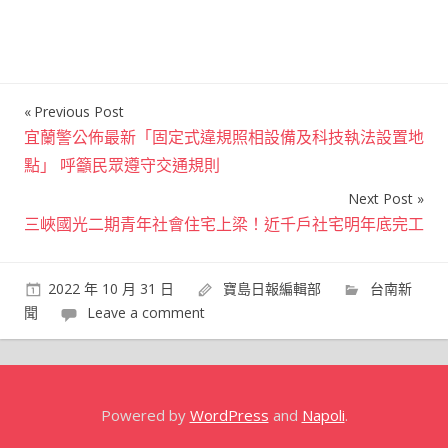
Previous Post
文
宜蘭警公佈最新「固定式違規照相設備及科技執法設置地
章
點」 呼籲民眾遵守交通規則
導
Next Post
覽
三峽國光二期青年社會住宅上梁！近千戶社宅明年底完工
2022 年 10 月 31 日
寶島日報編輯部
台南新
聞
Leave a comment
Powered by
WordPress
and
Napoli
.