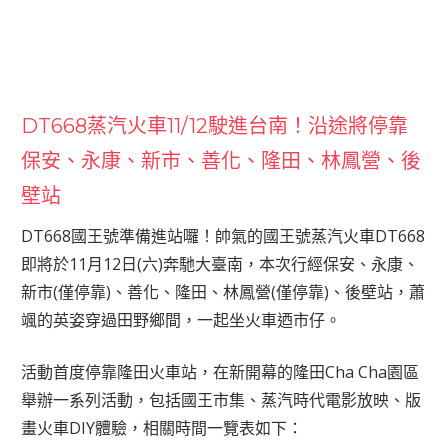
DT668蒸汽火車11/12駛進台南！沿途將停靠
保安、永康、新市、善化、隆田、林鳳營、後
壁站
DT668國王號準備進站囉！帥氣的國王號蒸汽火車DT668
即將於11月12日(六)奔馳大臺南，本次行經保安、永康、
新市(僅停靠)、善化、隆田、林鳳營(僅停靠)、後壁站，蕭
颯的英姿穿過田野鄉間，一起坐火車迺市仔。
活動首度停靠隆田火車站，在新開幕的隆田Cha Cha園區
舉辦一系列活動，包括國王市集、蒸汽時代電影放映、版
畫火車DIY體驗，相關時間一覽表如下：