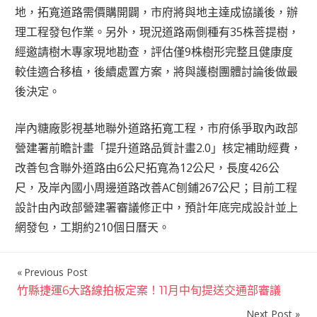
地，拓寬道路需價購開闢，市府將與地主達成協議後，辦
理工程發包作業。另外，現況道路兩側種有35株菩提樹，
經邀請樹木專家現地勘查，評估僅9株樹形完整且健康度
較佳適合移植，後續處置方案，將與護樹團體討論後做最
後決定。
岸內糖廠影視基地聯外道路拓寬工程，市府係爭取內政部
營建署前瞻計畫「提升道路品質計畫2.0」核定補助經費，
改善包含聯外道路由6公尺拓寬為12公尺，長度426公
尺，及岸內國小周邊道路改善AC刨鋪267公尺；目前工程
設計由內政部營建署審議修正中，預計年底完成設計並上
網發包，工期約210個日曆天。
Previous Post
文
竹縣捷運6大路線拍板定案！11月中旬提送交通部審議
章
Next Post