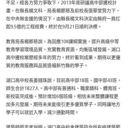
不足，經各方努力爭取下，2013年底研議高中部遷校計
畫，在縣長楊文科、局長楊郡慈及前校長張華堂努力下，
在中央無金援的情況下，由縣長楊文科決定由縣府一肩扛
起9.5億的工程經費，終於在9月21日順利決標。
教育局長楊郡慈說，為因應108課綱實施，提升高級中等
教育學習環境品質，充實教育資源，均衡區域發展，湖口
高中遷校案歷經多年的努力，終於看到成果，期待以更優
質的教育服務與品質造福新竹縣的學子。
湖口高中校長姜錢珠說，目前高中部18班、國中部43班，
師生合計1827人。高中部有普通科、職業類科、體育班，
新校區完成後，預計增加6個班級，相信未來整體課程更
加多元發展，期待未來能吸引更多優質學子，同時讓地方
學子可以就近入學，減少通勤時間。
建築師蔡忠孝說明，湖口高中校舍建築符合所有綠建築節