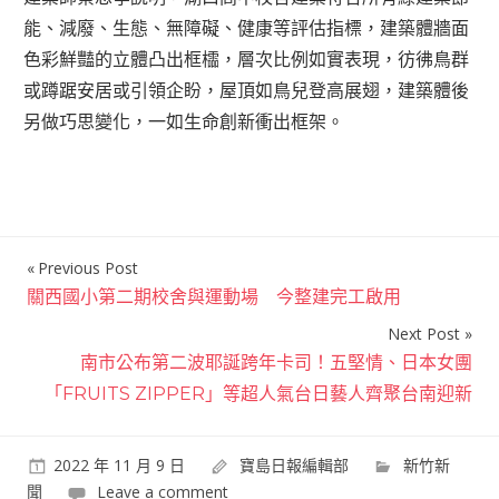
能、減廢、生態、無障礙、健康等評估指標，建築體牆面
色彩鮮豔的立體凸出框櫺，層次比例如實表現，彷彿鳥群
或蹲踞安居或引領企盼，屋頂如鳥兒登高展翅，建築體後
另做巧思變化，一如生命創新衝出框架。
Previous Post
文
關西國小第二期校舍與運動場 今整建完工啟用
章
Next Post
導
南市公布第二波耶誕跨年卡司！五堅情、日本女團
覽
「FRUITS ZIPPER」等超人氣台日藝人齊聚台南迎新
2022 年 11 月 9 日
寶島日報編輯部
新竹新
聞
Leave a comment