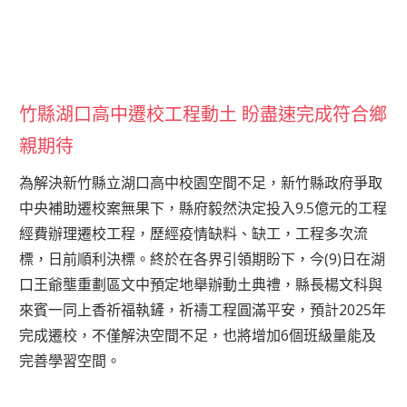
竹縣湖口高中遷校工程動土 盼盡速完成符合鄉
親期待
為解決新竹縣立湖口高中校園空間不足，新竹縣政府爭取
中央補助遷校案無果下，縣府毅然決定投入9.5億元的工程
經費辦理遷校工程，歷經疫情缺料、缺工，工程多次流
標，日前順利決標。終於在各界引領期盼下，今(9)日在湖
口王爺壟重劃區文中預定地舉辦動土典禮，縣長楊文科與
來賓一同上香祈福執鏟，祈禱工程圓滿平安，預計2025年
完成遷校，不僅解決空間不足，也將增加6個班級量能及
完善學習空間。