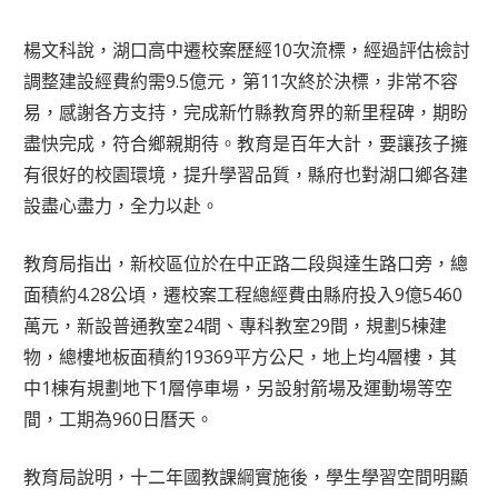
楊文科說，湖口高中遷校案歷經10次流標，經過評估檢討
調整建設經費約需9.5億元，第11次終於決標，非常不容
易，感謝各方支持，完成新竹縣教育界的新里程碑，期盼
盡快完成，符合鄉親期待。教育是百年大計，要讓孩子擁
有很好的校園環境，提升學習品質，縣府也對湖口鄉各建
設盡心盡力，全力以赴。
教育局指出，新校區位於在中正路二段與達生路口旁，總
面積約4.28公頃，遷校案工程總經費由縣府投入9億5460
萬元，新設普通教室24間、專科教室29間，規劃5棟建
物，總樓地板面積約19369平方公尺，地上均4層樓，其
中1棟有規劃地下1層停車場，另設射箭場及運動場等空
間，工期為960日曆天。
教育局說明，十二年國教課綱實施後，學生學習空間明顯