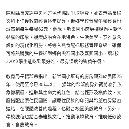
陳副縣長感謝中央地方民代協助爭取經費，並表示縣長楊
文科上任後教育經費逐年提昇，偏鄉學校營餐午餐經費也
調高到每生每餐62元。他說，新樂國小廚房擺脫過往潮溼
黏膩的印象，蛻變成融合在地特色、生活美學、泰雅意念
設計的現代化廚房，將導入熟食配送服務管理系統，確保
可將熱騰騰的午餐送到鄉內尖石國小及嘉興國小，讓3校
320位學生能吃到最好吃、最有溫度的營養午餐。
教育局長楊郡慈指出，新樂國小既有的廚房興建於民國75
年，使用至今已30年以上，擴建的希望廚房外觀將泰雅族
象徵積極、進取與生命力的紅色，結合菱形及橫條紋，大
膽搭配出原住民圖騰，讓原住民族的印記與希望廚房緊密
連結。在硬體改善的過程，也融合校園美感教育，另外，
學校課程也結合泰雅族文化、推動環境教育、推廣低碳飲
食、食農教育。