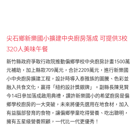
尖石鄉新樂國小擴建中央廚房落成 可提供3校
320人美味午餐
新竹縣政府爭取行政院推動偏鄉學校中央廚房計畫1500萬
元補助，加上縣款709萬元，合計2209萬元，進行新樂國
小中央廚房擴建工程，設計時導入泰雅族的圖騰、色彩並
融入共食文化，贏得「紐約設計獎銀牌」。副縣長陳見賢
今14日參加落成啟用典禮，讚許新樂國小的希望廚房是偏
鄉學校廚房的一大突破，未來將優先選用在地食材，加入
有益腦部發育的食物，讓偏鄉學童吃得營養、吃出聰明，
擁有五星級營養照顧，一代比一代更優秀！