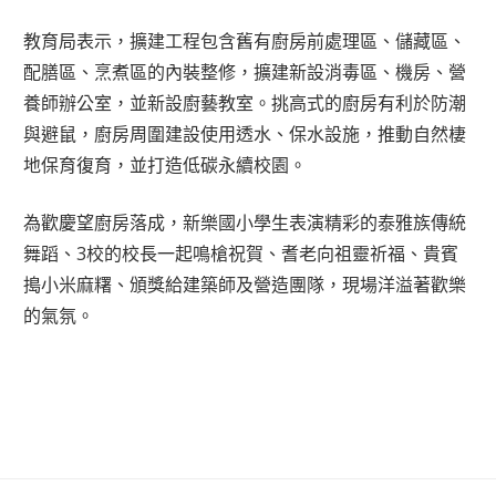
教育局表示，擴建工程包含舊有廚房前處理區、儲藏區、
配膳區、烹煮區的內裝整修，擴建新設消毒區、機房、營
養師辦公室，並新設廚藝教室。挑高式的廚房有利於防潮
與避鼠，廚房周圍建設使用透水、保水設施，推動自然棲
地保育復育，並打造低碳永續校園。
為歡慶望廚房落成，新樂國小學生表演精彩的泰雅族傳統
舞蹈、3校的校長一起鳴槍祝賀、耆老向祖靈祈福、貴賓
搗小米麻糬、頒獎給建築師及營造團隊，現場洋溢著歡樂
的氣氛。