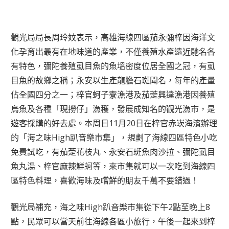
觀光局局長周玲妏表示，高雄海線四區茄永彌梓因海洋文
化孕育出最有在地味道的產業，不僅養殖水產遠近馳名各
有特色，彌陀養殖虱目魚的魚塭密度位居全國之冠，有虱
目魚的故鄉之稱；永安以生產龍膽石斑聞名，每年的產量
佔全國四分之一；梓官蚵子寮漁港及茄萣興達漁港因養殖
烏魚及各種「現撈仔」漁穫，發展成知名的觀光漁市，是
遊客採購的好去處。本周日11月20日在梓官赤崁海濱辦理
的「海之味High趴音樂市集」，規劃了海線四區特色小吃
免費試吃，有茄萣花枝丸、永安石斑魚肉沙拉、彌陀虱目
魚丸湯、梓官麻辣鮮蚵等，來市集就可以一次吃到海線四
區特色料理，喜歡海味及嚐鮮的朋友千萬不要錯過！
觀光局補充，海之味High趴音樂市集從下午2點至晚上8
點，民眾可以當天前往海線各區小旅行，午後一起來到梓