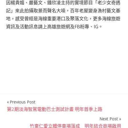
因楊貴媚、嚴藝文、鍾欣凌主持的實境節目「老少女奇遇
記」來此拍攝取景而聲名大噪，百年老屋變身漁村藝文基
地，感受曾經是海線重要港口及聚落文化，更多海線旅遊
資訊及活動訊息請上高雄旅遊網及FB粉專、IG。
Previous Post
文
第2期淡海智駕電動巴士測試計畫 明年首季上路
章
Next Post
導
竹東仁愛立體停車場落成 明年結合商場啟用