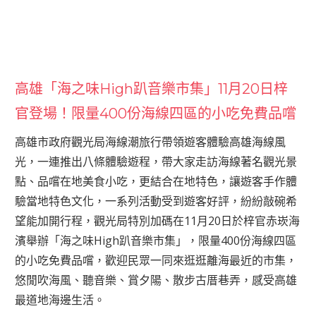
高雄「海之味High趴音樂市集」11月20日梓
官登場！限量400份海線四區的小吃免費品嚐
高雄市政府觀光局海線潮旅行帶領遊客體驗高雄海線風
光，一連推出八條體驗遊程，帶大家走訪海線著名觀光景
點、品嚐在地美食小吃，更結合在地特色，讓遊客手作體
驗當地特色文化，一系列活動受到遊客好評，紛紛敲碗希
望能加開行程，觀光局特別加碼在11月20日於梓官赤崁海
濱舉辦「海之味High趴音樂市集」，限量400份海線四區
的小吃免費品嚐，歡迎民眾一同來逛逛離海最近的市集，
悠閒吹海風、聽音樂、賞夕陽、散步古厝巷弄，感受高雄
最道地海邊生活。