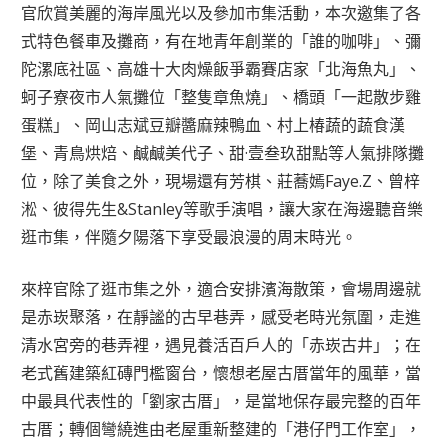
官欣賞美麗的海岸風光以及參加市集活動，本次邀集了各
式特色餐車及攤商，有在地青年創業的「誰的咖啡」、彌
陀漯底社區、高雄十大肉燥飯爭霸賽店家「北海魚丸」、
蚵子寮夜市人氣攤位「整隻章魚燒」、橋頭「一起散步雞
蛋糕」、岡山志斌豆瓣醬麻辣鴨血、村上椿蔬的蔬食漢
堡、青鳥烘焙、鹹鹹美代子、甜·壹叁玖甜點等人氣排隊攤
位，除了美食之外，現場還有芳棋、莊蕎嫣Faye.Z、曾梓
淞、彼得先生&Stanley等歌手演唱，讓大家在海邊聽音樂
逛市集，伴隨夕陽落下享受最浪漫的周末時光。
來梓官除了逛市集之外，適合安排濱海散策，會場周邊就
是赤崁聚落，在靜謐的古早巷弄，感受老時光氛圍，走進
清水宮旁的巷弄裡，遇見養活百戶人的「赤崁古井」；在
老式舊建築紅磚門檻窗台，懷想老屋古厝當年的風華，當
中最具代表性的「劉家古厝」，是當地保存最完整的百年
古厝；轉個彎繞進由老屋重新整建的「港仔門工作室」，