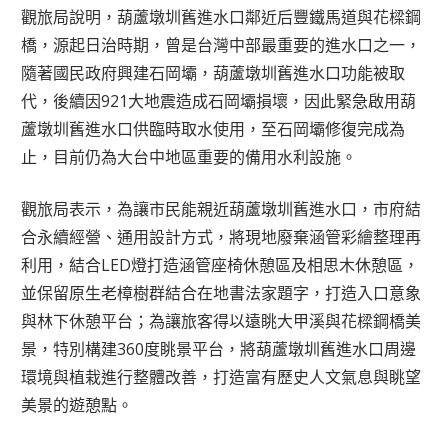
觀旅局說明，葫蘆墩圳舊進水口鄰近后豐鐵馬道與花樑鋼
橋，源起日治時期，曾是台灣中部最重要的進水口之一，
隨著國民政府興建石岡壩，葫蘆墩圳舊進水口功能被取
代，後續因921大地震造成石岡壩損壞，因此緊急啟用葫
蘆墩圳舊進水口供臨時取水使用，至石岡壩修復完成為
止，目前仍為大台中地區重要的備用水利設施。
觀旅局表示，為讓市民能親近葫蘆墩圳舊進水口，市府結
合永續經營、通用設計方式，將現地廢棄涵管彩繪整理再
利用，結合LED燈打造涵管座椅休憩區及相思木休憩區，
並保留原生老樟樹群結合在地書法家題字，打造入口意象
與林下休憩平台；為讓旅客得以遠眺大甲溪與花樑鋼橋美
景，特別構建360度眺景平台，將葫蘆墩圳舊進水口周邊
環境與植栽進行整體改善，打造富有歷史人文氣息與眺望
美景的遊憩點。