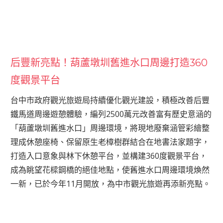
后豐新亮點！葫蘆墩圳舊進水口周邊打造360
度觀景平台
台中市政府觀光旅遊局持續優化觀光建設，積極改善后豐
鐵馬道周邊遊憩體驗，編列2500萬元改善富有歷史意涵的
「葫蘆墩圳舊進水口」周邊環境，將現地廢棄涵管彩繪整
理成休憩座椅、保留原生老樟樹群結合在地書法家題字，
打造入口意象與林下休憩平台，並構建360度觀景平台，
成為眺望花樑鋼橋的絕佳地點，使舊進水口周邊環境煥然
一新，已於今年11月開放，為中市觀光旅遊再添新亮點。