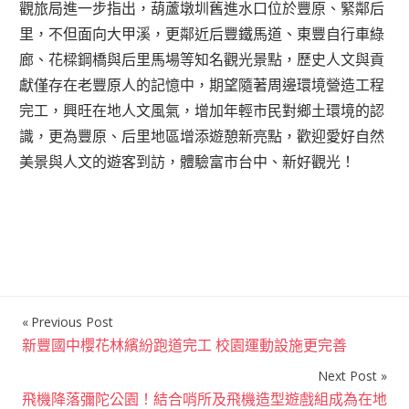
觀旅局進一步指出，葫蘆墩圳舊進水口位於豐原、緊鄰后
里，不但面向大甲溪，更鄰近后豐鐵馬道、東豐自行車綠
廊、花樑鋼橋與后里馬場等知名觀光景點，歷史人文與貢
獻僅存在老豐原人的記憶中，期望隨著周邊環境營造工程
完工，興旺在地人文風氣，增加年輕市民對鄉土環境的認
識，更為豐原、后里地區增添遊憩新亮點，歡迎愛好自然
美景與人文的遊客到訪，體驗富市台中、新好觀光！
Previous Post
文
新豐國中櫻花林繽紛跑道完工 校園運動設施更完善
章
Next Post
導
飛機降落彌陀公園！結合哨所及飛機造型遊戲組成為在地