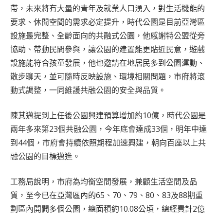
帶，未來將有大量的青年及就業人口湧入，對生活機能的
要求、休閒空間的需求必定提升，時代公園是目前亞灣區
設施最完整、全齡面向的共融式公園，他感謝特公盟從旁
協助、帶動民間參與，讓公園的建置能更貼近民意，遊戲
設施能符合孩童發展，他也邀請在地居民多到公園運動、
散步聊天，並可隨時反映設施、環境相關問題，市府將滾
動式調整，一同維護共融公園的安全與品質。
陳其邁提到上任後公園興建預算增加約10億，時代公園是
兩年多來第23個共融公園，今年底會達成33個，明年中達
到44個，市府會持續依照期程加速興建，朝向百座以上共
融公園的目標邁進。
工務局說明，市府為均衡空間發展，兼顧生活空間及品
質，至今已在亞灣區內的65、70、79、80、83及88期重
劃區內開闢多個公園，總面積約10.08公頃，總經費計2億