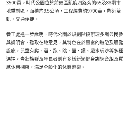
3500萬。時代公園位於前鎮區凱旋四路旁的65及88期市
地重劃區，面積約3.5公頃，工程經費約9700萬，鄰近雙
軌，交通便捷。
養工處進一步說明，時代公園於規劃階段辦理多場公民參
與說明會，聽取在地意見，其特色在於豐富的遊憩及體健
設施，兒童有爬、溜、跑、跳、盪、鑽、戲水玩沙等多種
選擇，青壯族群及年長者則有多樣新穎健身訓練套組及質
感休憩棚架，滿足全齡化的休憩遊樂。