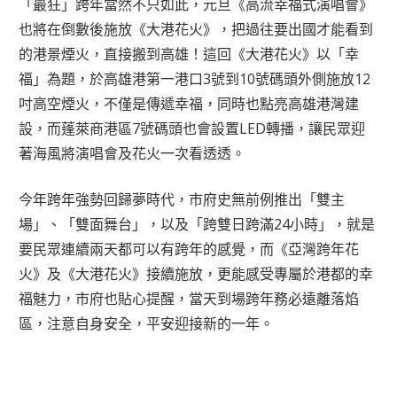
「最狂」跨年當然不只如此，元旦《高流幸福式演唱會》
也將在倒數後施放《大港花火》，把過往要出國才能看到
的港景煙火，直接搬到高雄！這回《大港花火》以「幸
福」為題，於高雄港第一港口3號到10號碼頭外側施放12
吋高空煙火，不僅是傳遞幸福，同時也點亮高雄港灣建
設，而蓬萊商港區7號碼頭也會設置LED轉播，讓民眾迎
著海風將演唱會及花火一次看透透。
今年跨年強勢回歸夢時代，市府史無前例推出「雙主
場」、「雙面舞台」，以及「跨雙日跨滿24小時」，就是
要民眾連續兩天都可以有跨年的感覺，而《亞灣跨年花
火》及《大港花火》接續施放，更能感受專屬於港都的幸
福魅力，市府也貼心提醒，當天到場跨年務必遠離落焰
區，注意自身安全，平安迎接新的一年。