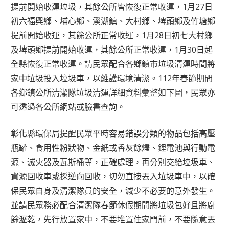
提前開始收運垃圾，其餘公所皆恢復正常收運，1月27日
初六福興鄉、埔心鄉、溪湖鎮、大村鄉、埤頭鄉及竹塘鄉
提前開始收運，其餘公所正常收運，1月28日初七大村鄉
及埤頭鄉提前開始收運，其餘公所正常收運，1月30日起
全縣恢復正常收運。請民眾配合各鄉鎮市垃圾清運時間將
家中垃圾投入垃圾車，以維護環境清潔。112年春節期間
各鄉鎮公所清潔隊垃圾清運詳細資料彙整如下圖，民眾亦
可透過各公所網站或臉書查詢。
彰化縣環保局提醒民眾平時容易錯誤分類的物品包括高壓
瓶罐、食用性粉狀物、金紙或香灰餘燼、鋰電池與行動電
源、滅火器及瓦斯桶等，正確處理，再分別交給垃圾車、
資源回收車或採逆向回收，切勿直接丟入垃圾車中，以確
保民眾自身及清潔隊員的安全，減少不必要的意外發生。
並請民眾務必配合清潔隊春節休假期間將垃圾包好且將廚
餘瀝乾，先行放置家中，不要堆置住家門前，不要隨意丟