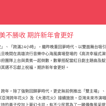
美不勝收 期許新年會更好
次」、「跨滿24小時」，繼昨晚重回夢時代、以雙面舞台吸
元旦晚間在高雄流行音樂中心海風廣場登場的《高流幸福式演
市府團隊上台與貴賓一起倒數，數畢搭配當紅日劇主題曲及靛
陳其邁不忘獻上祝福，期許新年會更好。
」跨年，除了強勢回歸夢時代，更史無前例推出「雙主場」、
有《亞灣跨年花火》及《大港花火》接續施放。亞灣未來市演
主持的黃子佼加上夢幻卡司，有不少民眾為了一睹偶像風采提