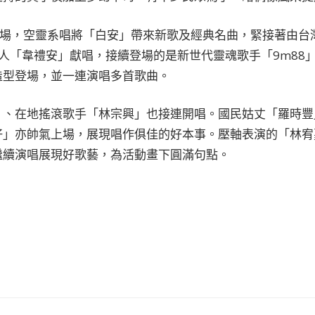
力開場，空靈系唱將「白安」帶來新歌及經典名曲，緊接著由
e節目的藝人「韋禮安」獻唱，接續登場的是新世代靈魂歌手「9m8
造型登場，並一連演唱多首歌曲。
」、在地搖滾歌手「林宗興」也接連開唱。國民姑丈「羅時豐
仔」亦帥氣上場，展現唱作俱佳的好本事。壓軸表演的「林宥
繼續演唱展現好歌藝，為活動畫下圓滿句點。