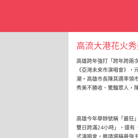
高流大港花火秀
高雄跨年強打「跨年跨兩
《亞灣未來市演唱會》，
潮。高雄市長陳其邁率領
秀美不勝收、驚豔眾人，
高雄今年舉辦號稱「最狂
雙日跨滿24小時」，還
式演唱會，邀請堪稱最強