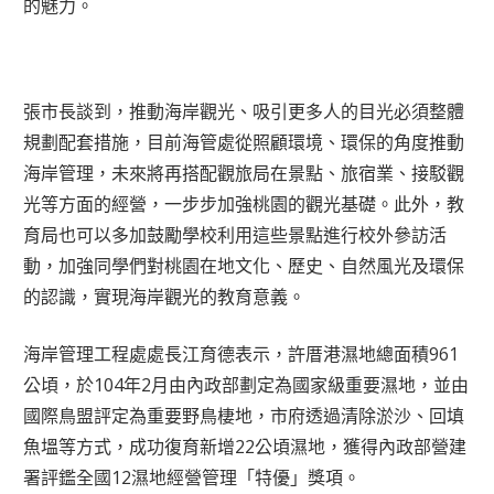
的魅力。
張市長談到，推動海岸觀光、吸引更多人的目光必須整體
規劃配套措施，目前海管處從照顧環境、環保的角度推動
海岸管理，未來將再搭配觀旅局在景點、旅宿業、接駁觀
光等方面的經營，一步步加強桃園的觀光基礎。此外，教
育局也可以多加鼓勵學校利用這些景點進行校外參訪活
動，加強同學們對桃園在地文化、歷史、自然風光及環保
的認識，實現海岸觀光的教育意義。
海岸管理工程處處長江育德表示，許厝港濕地總面積961
公頃，於104年2月由內政部劃定為國家級重要濕地，並由
國際鳥盟評定為重要野鳥棲地，市府透過清除淤沙、回填
魚塭等方式，成功復育新增22公頃濕地，獲得內政部營建
署評鑑全國12濕地經營管理「特優」獎項。