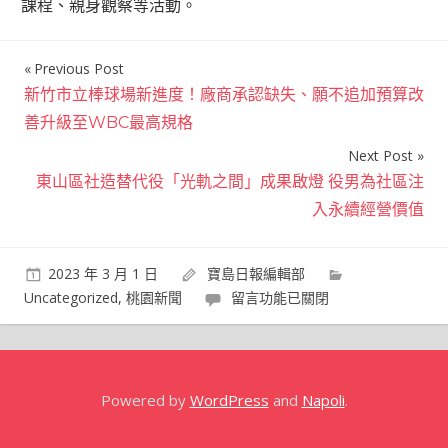
課程、親身觀察等活動。
Previous Post
文
新竹市立棒球場新進度！廠商承認缺失、願不追加預算改
章
善升級至WBC最高規格
導
Next Post
覽
東山區社造替代役「光軌之間」成果啟燈 役男為社區注
入永續經營價值
2023 年 3 月 1 日
寶島日報編輯部
在
Uncategorized
,
桃園新聞
留言功能已關閉
〈許
厝
港
自
Powered by
WordPress
and
Napoli
.
行
車