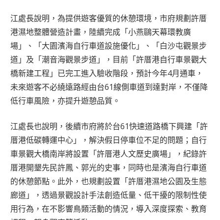
江處長說明，為提供遊客優質的休憩環境，市府規劃許厝
港濕地整體營造計畫，陸續完成「小燕鷗天幕環教廣
場」、「大園濱海自行車道設施優化」、「白沙屯觀景步
道」及「潮音海觀景步道」，目前「許厝港自行車景觀大
橋新建工程」已完工進入驗收階段，預計今年4月通車，
未來遊客不必繞遠路經由台61線側車道到達對岸，不僅降
低行車風險，亦提升遊憩品質。
江處長也說明，後續市府將於台61快速道路橋下興建「許
厝港低碳轉運中心」，解決假日停車位不足的問題；自行
車景觀大橋南岸將設置「許厝港人文歷史廣場」，紀錄許
厝港開墾先民許鳳、郭光的史事，同時也是濱海自行車道
的休憩節點。此外，也規劃設置「許厝港濕地公園及生態
廊道」，透過景觀設計手法創造低量、低干擾的限制性使
用行為，在不影響鳥類活動的情況，導入深度探索、教育