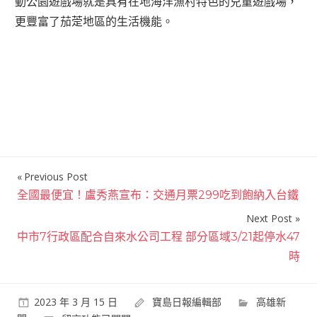
動公園遊戲場就是具有在地海洋漁村特色的兒童遊戲場，
更豐富了茄萣地區的生活機能。
Previous Post
文
全國最便宜！盧秀燕宣布：交通月票299吃到飽納入台鐵
章
Next Post
導
中市7行政區配合自來水公司工程 部分區域3/21起停水47
覽
時
2023 年 3 月 15 日
寶島日報編輯部
高雄新