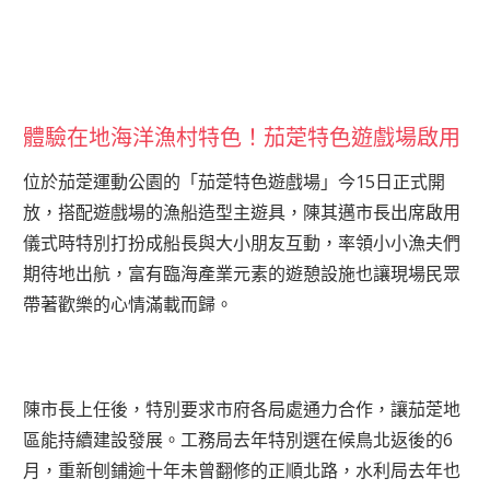
體驗在地海洋漁村特色！茄萣特色遊戲場啟用
位於茄萣運動公園的「茄萣特色遊戲場」今15日正式開
放，搭配遊戲場的漁船造型主遊具，陳其邁市長出席啟用
儀式時特別打扮成船長與大小朋友互動，率領小小漁夫們
期待地出航，富有臨海產業元素的遊憩設施也讓現場民眾
帶著歡樂的心情滿載而歸。
陳市長上任後，特別要求市府各局處通力合作，讓茄萣地
區能持續建設發展。工務局去年特別選在候鳥北返後的6
月，重新刨鋪逾十年未曾翻修的正順北路，水利局去年也