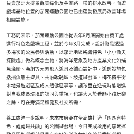
負責茄萣大排景觀美綠化及金鑾路一帶的排水改善，而遊
戲場基地位置的茄萣運動公園也已由運動發展局改善球場
相關設施。
工務局表示，茄萣運動公園也從去年8月底開始由養工處
進行特色遊戲場工程，並於今年3月完成。設計階段透過
多場次的公民參與活動，以茄萣地區臨海特色「小小漁夫
探險趣」做為概念主軸，將海洋意象及地方產業文化如捕
魚漁船、漁網等元素融入遊具及鋪面設計中。遊憩設施包
括捕魚船主遊具、共融鞦韆區、坡道遊戲區、梅花樁平衡
木地景遊戲區及成人體健區等等，讓孩童在遊玩時能增進
對自我成長環境的認同與重視，也讓大人於看顧小孩玩樂
之餘，可在旁滿足體健及社交所需。
養工處進一步說明，未來市府要在全高雄打造「區區有特
色、處處是共融」的公園遊戲場，今日完成啟用的茄萣運