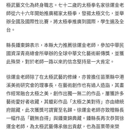
極武藝文化為終身職志。七十二歲的太極拳名家徐運金老
師從六十六年開始推廣楊家太極拳，發揚太極文化，並舉
辦全國及國際性比賽，將太極拳推廣到國際，學生遍及全
台。
縣長鍾東錦表示，本縣大力推薦徐運金老師，參加中華民
國資深青商總會所舉辦的全球中華文化藝術薪傳獎，並獲
此殊榮，對於老師一路以來的信念堅持是一大肯定。
徐運金老師除了在太極武藝的修練，亦曾擔任苗栗縣中港
溪美術研究會的理事長，在藝術創作也有過人造詣，其畫
作經常融合太極之美，創作出獨一無二的作品，屢獲許多
藝術愛好者收藏，其蠟彩作品「太極之美對待」亦由總統
府館藏，此次獲獎可謂實至名歸。徐運金老師亦致贈縣長
一幅作品「觀無自得」與鍾東錦典藏。鍾縣長再次恭賀徐
運金老師，為太極武藝傳承做出貢獻，也為苗栗帶來榮