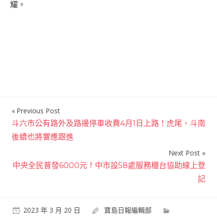
耀。
Previous Post
文
斗六市公有路外及路邊停車收費4月1日上路！虎尾、斗南
章
後續也將響應跟進
導
Next Post
覽
中央全民普發6000元！中市設58處服務櫃台協助線上登
記
2023 年 3 月 20 日
寶島日報編輯部