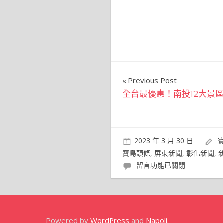
文
Previous Post
全台最優惠！南投12大景
章
導
覽
2023 年 3 月 30 日
寶島頭條
,
屏東新聞
,
彰化新聞
,
在
留言功能已關閉
〈好
幸
運！
112
Powered by
WordPress
and
Napoli
.