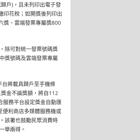
歸戶)，且未列印出電子發
繳印花稅；如開獎後列印出
獎、雲端發票專屬獎800
，除可對統一發票號碼獎
中獎號碼及雲端發票專屬
平台將載具歸戶至手機條
獎金不論獎額，將自112
整合服務平台設定獎金自動匯
或至便利商店多媒體服務機或
。該署也鼓勵民眾消費時
一舉兩得。