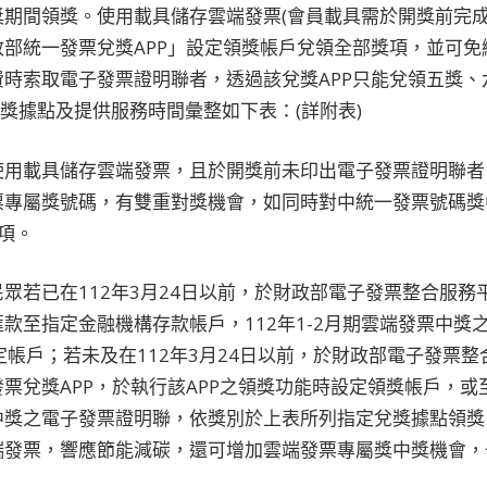
期間領獎。使用載具儲存雲端發票(會員載具需於開獎前完成
部統一發票兌獎APP」設定領獎帳戶兌領全部獎項，並可免
時索取電子發票證明聯者，透過該兌獎APP只能兌領五獎、六
領獎據點及提供服務時間彙整如下表：(詳附表)
使用載具儲存雲端發票，且於開獎前未印出電子發票證明聯者
票專屬獎號碼，有雙重對獎機會，如同時對中統一發票號碼獎
項。
眾若已在112年3月24日以前，於財政部電子發票整合服務
款至指定金融機構存款帳戶，112年1-2月期雲端發票中獎之
定帳戶；若未及在112年3月24日以前，於財政部電子發票
票兌獎APP，於執行該APP之領獎功能時設定領獎帳戶，
中獎之電子發票證明聯，依獎別於上表所列指定兌獎據點領獎
端發票，響應節能減碳，還可增加雲端發票專屬獎中獎機會，