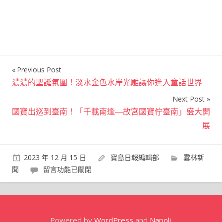
Previous Post
文
濃濃的聖誕氛圍！淡水金色水岸光雕讓你進入童話世界
章
Next Post
導
國寶出巡到臺南！「千載南逢—故宮國寶佇臺南」盛大開
覽
展
2023 年 12 月 15 日
寶島日報編輯部
雲林新
在
聞
留言功能已關閉
〈製
糖
季
即
Powered by
WordPress
and
Napoli
.