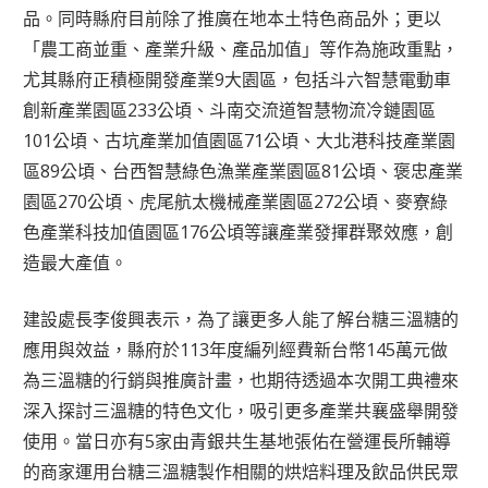
品。同時縣府目前除了推廣在地本土特色商品外；更以
「農工商並重、產業升級、產品加值」等作為施政重點，
尤其縣府正積極開發產業9大園區，包括斗六智慧電動車
創新產業園區233公頃、斗南交流道智慧物流冷鏈園區
101公頃、古坑產業加值園區71公頃、大北港科技產業園
區89公頃、台西智慧綠色漁業產業園區81公頃、褒忠產業
園區270公頃、虎尾航太機械產業園區272公頃、麥寮綠
色產業科技加值園區176公頃等讓產業發揮群聚效應，創
造最大產值。
建設處長李俊興表示，為了讓更多人能了解台糖三溫糖的
應用與效益，縣府於113年度編列經費新台幣145萬元做
為三溫糖的行銷與推廣計畫，也期待透過本次開工典禮來
深入探討三溫糖的特色文化，吸引更多產業共襄盛舉開發
使用。當日亦有5家由青銀共生基地張佑在營運長所輔導
的商家運用台糖三溫糖製作相關的烘焙料理及飲品供民眾