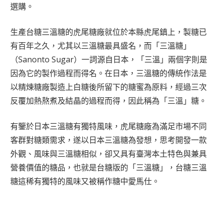
選購。
生產台糖三溫糖的虎尾糖廠就位於本縣虎尾鎮上，製糖已
有百年之久，尤其以三溫糖最具盛名，而「三溫糖」
（Sanonto Sugar）一詞源自日本，「三溫」兩個字則是
因為它的製作過程而得名。在日本，三溫糖的傳統作法是
以精煉糖廠製造上白糖後所留下的糖蜜為原料，經過三次
反覆加熱熬煮及結晶的過程而得，因此稱為「三溫」糖。
有鑒於日本三溫糖有獨特風味，虎尾糖廠為滿足市場不同
客群對糖類需求，遂以日本三溫糖為發想，思考開發一款
外觀、風味與三溫糖相似，卻又具有臺灣本土特色與兼具
營養價值的糖品，也就是台糖版的「三溫糖」，台糖三溫
糖這稀有獨特的風味又被稱作糖中愛馬仕。