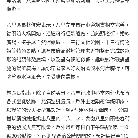
等活動，八里區公所也推薦參加活動前，可以至周邊景點
順遊。
八里區長林俊宏表示，八里左岸自行車道規畫相當完善，
從關渡大橋開始，沿途可行經造船廠、渡船頭老街、婚紗
廣場、挖子尾自然保護區、十三行文化公園、十三行博物
館等特色景點，還有市府高灘地管理處近期整建完成的龍
形渡船頭休憩廣場，以及設有網紅鞦韆、趣味迷你戰訓設
施的漫步廣場。讓你帶著家人好友沿著淡水河岸騎行，可
眺望淡水河風光，享受綠茵叢樹。
林區長指出，除了自然美景，八里行政中心室內外也布置
各式聖誕裝飾，充滿聖誕氣氛，戶外主燈顛覆傳統印象，
以爆發的煙火造型為設計，與V型建築相互輝映，一旁園
樹以繽紛線燈編出八里的「八」字，象徵八里如雨後春筍
般的發展與無可限量。戶外燈飾每日自下午5點至晚上10
點30分點燈，室內則配合洽公時間開放，預計展出至113