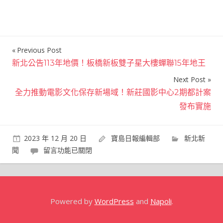
Previous Post
文
新北公告113年地價！板橋新板雙子星大樓蟬聯15年地王
章
Next Post
導
全力推動電影文化保存新場域！新莊國影中心2期都計案
覽
發布實施
2023 年 12 月 20 日
寶島日報編輯部
新北新
在
聞
留言功能已關閉
〈四
周
瀰
漫
Powered by
WordPress
and
Napoli
.
節
慶