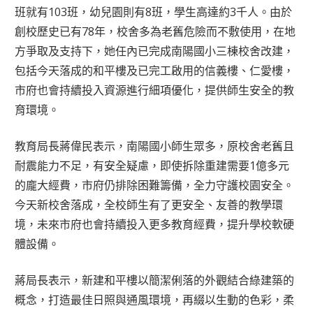
班就有103班，幼兒園則有8班，學生高達約3千人。由於
創校歷史已有78年，校舍多為老舊危險而不敷使用，在地
方爭取及支持下，她任內已完成南陽國小三棟校舍改建，
包括今天落成的和平樓及已完工啟用的信義樓、仁愛樓，
市府也會持續投入資源進行細項優化，提供師生安全的教
育環境。
教育局長蔣偉民表示，南陽國小師生眾多，原校舍老舊且
耐震能力不足，有安全疑慮，即使拆除重建需要1億多元
的龐大經費，市府仍排除困難籌備，全力守護校園安全。
今天新校舍落成，全校師生有了更安全、友善的教學環
境，未來市府也會持續投入更多教育經費，提升學校軟硬
體設備。
蔣局長表示，新建和平樓以簡潔俐落的外觀結合綠建築的
概念，打造最佳日照與通風環境，再綴以生動的色彩，柔