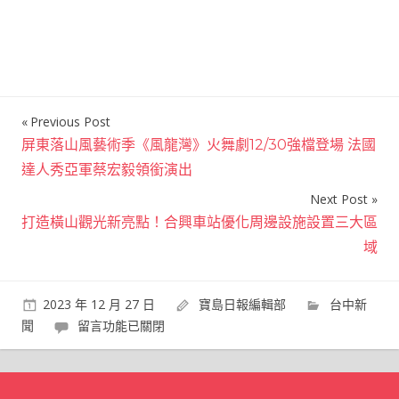
Previous Post
文
屏東落山風藝術季《風龍灣》火舞劇12/30強檔登場 法國
章
達人秀亞軍蔡宏毅領銜演出
導
Next Post
覽
打造橫山觀光新亮點！合興車站優化周邊設施設置三大區
域
2023 年 12 月 27 日
寶島日報編輯部
台中新
在
聞
留言功能已關閉
〈提
供
孩