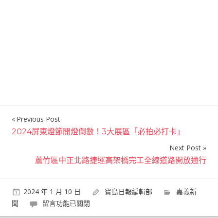
Previous Post
文
2024屏東燈節開燈倒數！3大展區「必拍必打卡」
章
Next Post
導
蘆竹區中正北路捷運高架橋完工全線道路開放通行
覽
2024 年 1 月 10 日
寶島日報編輯部
嘉義新
在
聞
留言功能已關閉
〈嘉