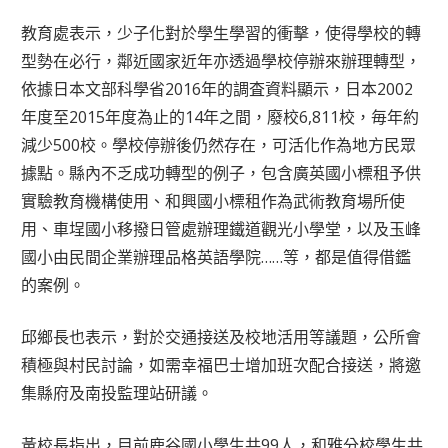
教育處表示，少子化對於學生學習的衝擊，使得學校的轉
型勢在必行，鄰近國家近年亦透過學校停辦來辦理轉型，
依據日本文部科學省2016年的調査資料顯示，日本2002
年度至2015年度為止的14年之間，廢校6,811校，毎年約
減少500校。學校停辦後仍然存在，可活化作為地方民眾
據點。縣內不乏成功轉型的例子，包含廣英國小標租予供
實驗教育機構使用、和興國小標租作為武術教育場所使
用、車埕國小移撥日管處辦理鐵道觀光小學堂，以及玉峰
國小由民間企業辦理品格英語學院……等，都是值得借鑑
的案例。
邱鄉長也表示，對於交通接送及校地活用等議題，公所會
積極與村民討論，如需幸福巴士增加班次配合接送，將邀
集縣府及南投監理站研議。
黃校長指出，目前鹿谷國小學生共99人，和雅分校學生共