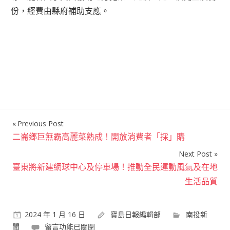
份，經費由縣府補助支應。
Previous Post
文
二崙鄉巨無霸高麗菜熟成！開放消費者「採」購
章
Next Post
導
臺東將新建網球中心及停車場！推動全民運動風氣及在地
覽
生活品質
2024 年 1 月 16 日
寶島日報編輯部
南投新
在
聞
留言功能已關閉