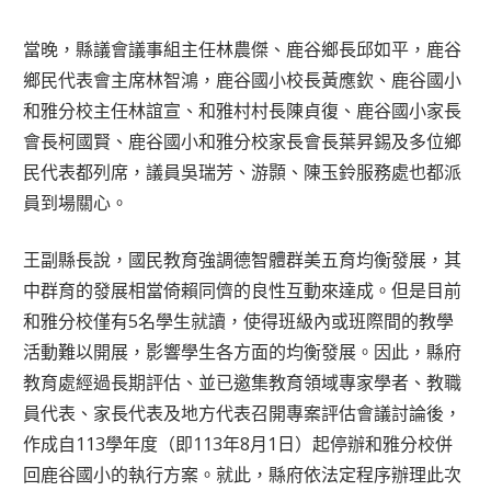
當晚，縣議會議事組主任林農傑、鹿谷鄉長邱如平，鹿谷
鄉民代表會主席林智鴻，鹿谷國小校長黃應欽、鹿谷國小
和雅分校主任林誼宣、和雅村村長陳貞復、鹿谷國小家長
會長柯國賢、鹿谷國小和雅分校家長會長葉昇錫及多位鄉
民代表都列席，議員吳瑞芳、游顥、陳玉鈴服務處也都派
員到場關心。
王副縣長說，國民教育強調德智體群美五育均衡發展，其
中群育的發展相當倚賴同儕的良性互動來達成。但是目前
和雅分校僅有5名學生就讀，使得班級內或班際間的教學
活動難以開展，影響學生各方面的均衡發展。因此，縣府
教育處經過長期評估、並已邀集教育領域專家學者、教職
員代表、家長代表及地方代表召開專案評估會議討論後，
作成自113學年度（即113年8月1日）起停辦和雅分校併
回鹿谷國小的執行方案。就此，縣府依法定程序辦理此次