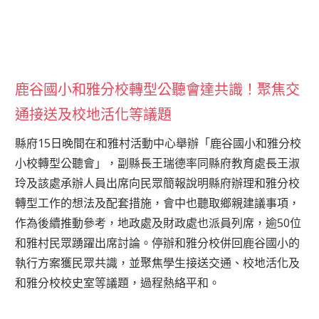
鹿谷國小和雅分校轉型公聽會達共識！聚焦交
通接送及校地活化等議題
縣府15日晚間在和雅村活動中心舉辦「鹿谷國小和雅分校
小校轉型公聽會」，副縣長王瑞德率同縣府教育處長王淑
玲及該處承辦人員出席向民眾簡報說明縣府辦理和雅分校
轉型工作的想法及配套措施，會中也聽取鄉親建議事項，
作為後續推動參考，地政處及財政處也派員列席，逾50位
和雅村民眾踴躍出席討論。停辦和雅分校併回鹿谷國小的
執行方案獲民眾共識，並聚焦學生接送交通、校地活化及
和雅分校校史室等議題，過程熱絡平和。