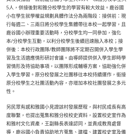
5人，併接後對和雅分校學生的學習有較大效益。鹿谷國
小在學生就學權益規劃具體作法分為兩階段：接併前：現
行每週二、三兩日將分校學生集體帶往本校一起學習，且
鹿谷國小辦理重要活動時，分校學生均一同參加，強化
本/分校學生互動，以利分校學生後續迅速融入本校；接
併後：本校行政團隊/教師團隊將不定期召開併入學生學
習及生活適應情形研討會議。由導師提供併入學生即時學
習情形及待協助事項，以團隊形成輔導方案，協助強化併
入學生學習。原分校發展之社團移往本校持續運作，銜接
原分校學生之社團活動內容，亦增加本校社團發展之多元
性。
另民眾有感和雅國小見證該村發展歷程，與村民成長有高
度聯繫，也提出蒐集和雅分校校史資料，設置校史室作為
和雅村文化資產，王副縣長表達認同，並責成教育處督
導，鹿谷國小負責協助地方蒐集、建檔、建置校史室及備