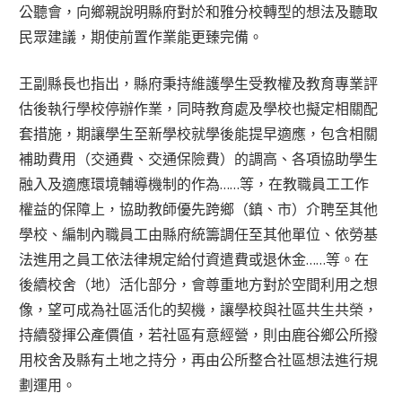
公聽會，向鄉親說明縣府對於和雅分校轉型的想法及聽取
民眾建議，期使前置作業能更臻完備。
王副縣長也指出，縣府秉持維護學生受教權及教育專業評
估後執行學校停辦作業，同時教育處及學校也擬定相關配
套措施，期讓學生至新學校就學後能提早適應，包含相關
補助費用（交通費、交通保險費）的調高、各項協助學生
融入及適應環境輔導機制的作為……等，在教職員工工作
權益的保障上，協助教師優先跨鄉（鎮、市）介聘至其他
學校、編制內職員工由縣府統籌調任至其他單位、依勞基
法進用之員工依法律規定給付資遣費或退休金……等。在
後續校舍（地）活化部分，會尊重地方對於空間利用之想
像，望可成為社區活化的契機，讓學校與社區共生共榮，
持續發揮公產價值，若社區有意經營，則由鹿谷鄉公所撥
用校舍及縣有土地之持分，再由公所整合社區想法進行規
劃運用。