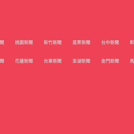
聞
桃園新聞
新竹新聞
苗栗新聞
台中新聞
聞
花蓮新聞
台東新聞
澎湖新聞
金門新聞