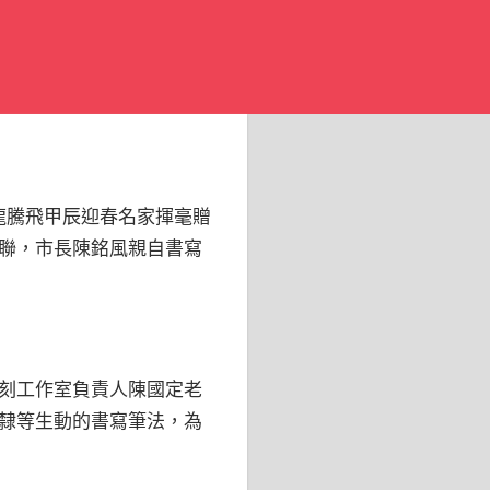
祥龍騰飛甲辰迎春名家揮毫贈
聯，市長陳銘風親自書寫
刻工作室負責人陳國定老
隸等生動的書寫筆法，為