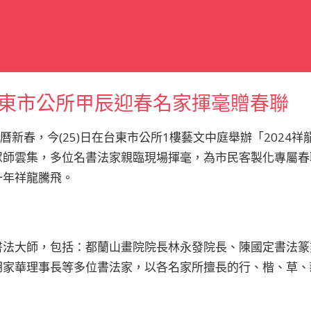
東市公所甲辰迎春名家揮毫贈春聯
曆新春，今(25)日在台東市公所1樓藝文中庭舉辦「2024
眾師雲集，多位名書法家親臨現場揮毫，為市民客製化專屬春
一年祥龍騰飛。
書法大師，包括：都蘭山畫院院長林永發院長、陳國定書法篆
胡家華理事長等多位書法家，以各名家所擅長的行、楷、草、