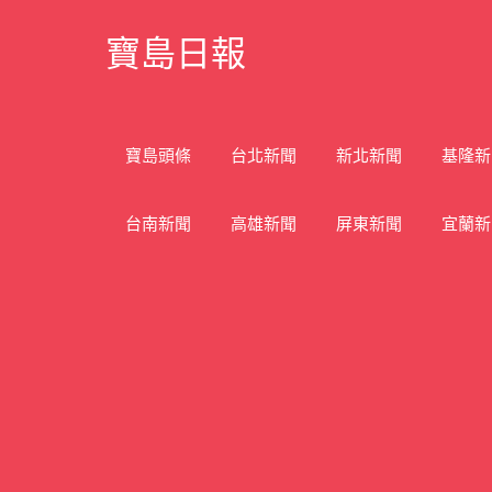
Skip
寶島日報
to
content
寶
島
新
寶島頭條
台北新聞
新北新聞
基隆新
聞
網
台南新聞
高雄新聞
屏東新聞
宜蘭新