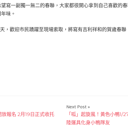
希望寫一副獨一無二的春聯，大家都很開心拿到自己喜歡的春
濃年味。
有一天，歡迎市民踴躍至現場索取，將寫有吉利祥和的賀歲春
Next Post
放報名 2月19日正式收托
「呱」起旋風！黃色小鴨1/
陸運具化身小鴨隊友