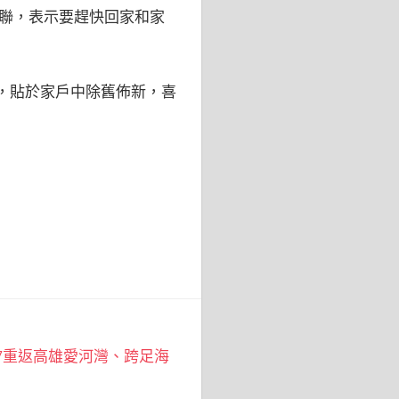
聯，表示要趕快回家和家
聯，貼於家戶中除舊佈新，喜
27重返高雄愛河灣、跨足海