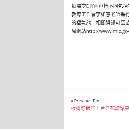
每場次DIY內容皆不同包
教育工作者李如意老師進行
的福氣龍。相關資訊可至苗
局網站http://www.mlc.g
文
Previous Post
板橋好過年！台日花燈點
章
導